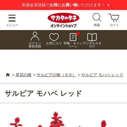
新規会員登録で
お得にお買い物
いただけます！
メニュー
検索
カート
ログイン
お気に入り
特集・キャン
デジタルカタ
新規登録
ペーン
ログ
>
草花の種
>
サルビアの種（タネ）
>
サルビア モハベ レッド
サルビア モハベ レッド