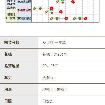
園芸分類
シソ科 一年草
花径
花穂：約20cm
発芽地温
20～25℃
草丈
約40cm
用途
地植え ; 鉢植え
日照
日なた