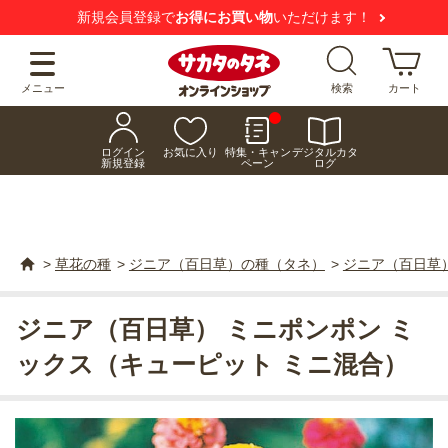
新規会員登録で
お得にお買い物
いただけます！
メニュー
検索
カート
ログイン
お気に入り
特集・キャン
デジタルカタ
新規登録
ペーン
ログ
>
草花の種
>
ジニア（百日草）の種（タネ）
>
ジニア（百日草）
ジニア（百日草） ミニポンポン ミ
ックス（キューピット ミニ混合）