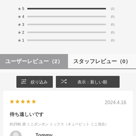
★
5
(2)
★
4
(0)
★
3
(0)
★
2
(0)
★
1
(0)
ユーザーレビュー
（2）
スタッフレビュー
（0）
絞り込み
表示：新しい順
2024.4.16
待ち遠しいです
約29粒 袋
ミニポンポン ミックス（キューピット ミニ混合）
Tommy