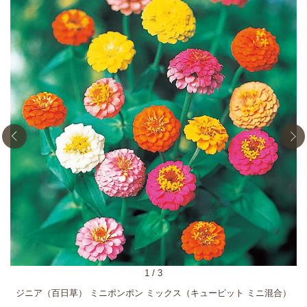
1
/
3
ジニア（百日草） ミニポンポン ミックス（キューピット ミニ混合）