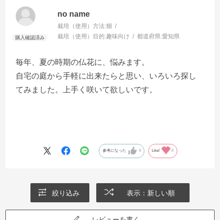
no name
栽培（使用）方法:
畑
栽培（使用）目的:
趣味向け
都道府県:
愛知県
毎年、夏の時期の仏花に、悩みます。
自宅の庭から手軽に出来たらと思い、いろいろ探し
てみました。上手く咲いて欲しいです。
参考になった
0
Like!
0
絞り込み
表示：新しい順
レビューを書く