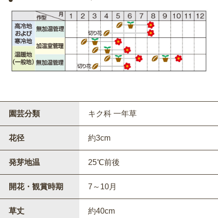
園芸分類
キク科 一年草
花径
約3cm
発芽地温
25℃前後
開花・観賞時期
7～10月
草丈
約40cm