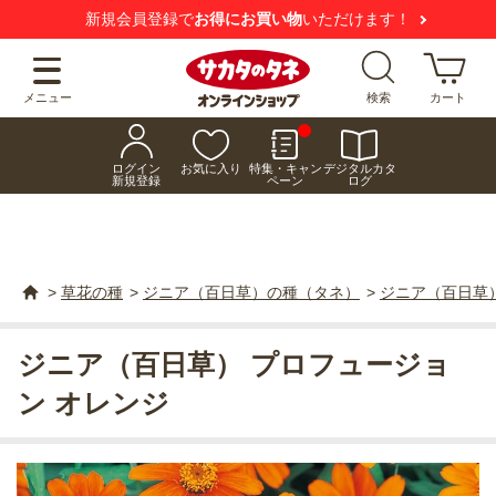
新規会員登録で
お得にお買い物
いただけます！
メニュー
検索
カート
ログイン
お気に入り
特集・キャン
デジタルカタ
新規登録
ペーン
ログ
>
草花の種
>
ジニア（百日草）の種（タネ）
>
ジニア（百日草）
ジニア（百日草） プロフュージョ
ン オレンジ