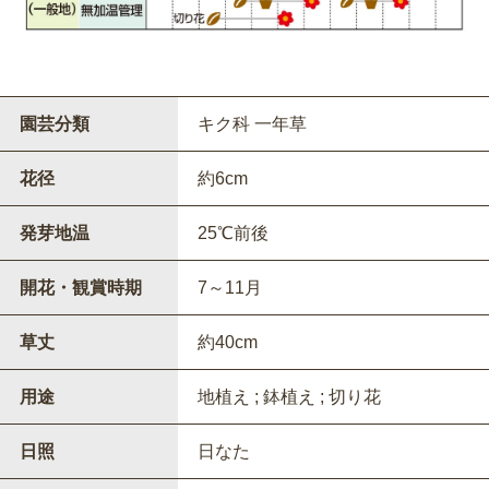
園芸分類
キク科 一年草
花径
約6cm
発芽地温
25℃前後
開花・観賞時期
7～11月
草丈
約40cm
用途
地植え ; 鉢植え ; 切り花
日照
日なた