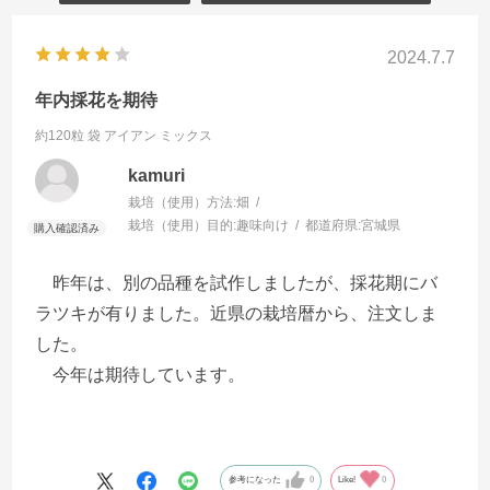
2024.7.7
年内採花を期待
約120粒 袋
アイアン ミックス
kamuri
栽培（使用）方法:
畑
栽培（使用）目的:
趣味向け
都道府県:
宮城県
昨年は、別の品種を試作しましたが、採花期にバ
ラツキが有りました。近県の栽培暦から、注文しま
した。
今年は期待しています。
参考になった
0
Like!
0