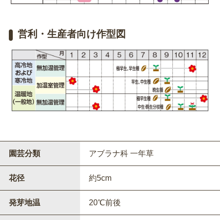
営利・生産者向け作型図
園芸分類
アブラナ科 一年草
花径
約5cm
発芽地温
20℃前後