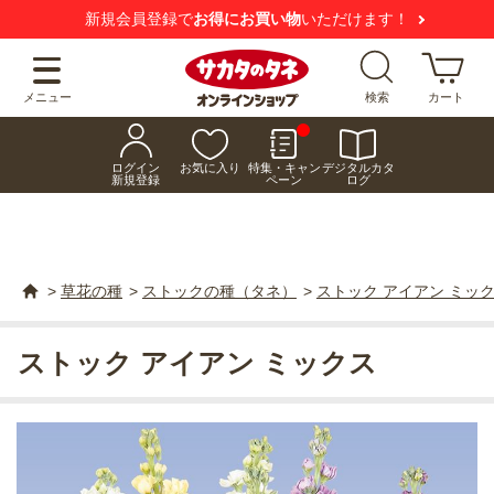
新規会員登録で
お得にお買い物
いただけます！
メニュー
検索
カート
ログイン
お気に入り
特集・キャン
デジタルカタ
新規登録
ペーン
ログ
>
草花の種
>
ストックの種（タネ）
>
ストック アイアン ミッ
ストック アイアン ミックス