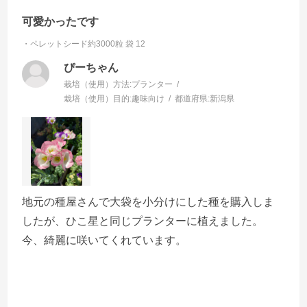
可愛かったです
・ペレットシード約3000粒 袋
12
ぴーちゃん
栽培（使用）方法:
プランター
栽培（使用）目的:
趣味向け
都道府県:
新潟県
地元の種屋さんで大袋を小分けにした種を購入しま
したが、ひこ星と同じプランターに植えました。
今、綺麗に咲いてくれています。