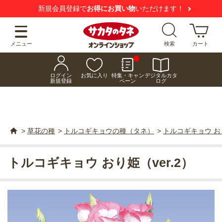
新規会員登録で
お得にお買い物
いただけます！
メニュー
検索
カート
ログイン
お気に入り
特集・キャン
デジタルカタ
新規登録
ペーン
ログ
>
草花の種
>
トルコギキョウの種（タネ）
>
トルコギキョウ おり
トルコギキョウ おり姫（ver.2）