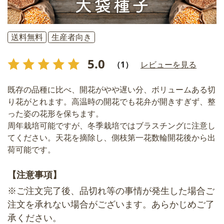
送料無料
生産者向き
5.0
（1）
レビューを見る
既存の品種に比べ、開花がやや遅い分、ボリュームある切
り花がとれます。高温時の開花でも花弁が開きすぎず、整
った姿の花形を保ちます。
周年栽培可能ですが、冬季栽培ではブラスチングに注意し
てください。天花を摘除し、側枝第一花数輪開花後から出
荷可能です。
【注意事項】
※ご注文完了後、品切れ等の事情が発生した場合ご
注文を承れない場合がございます。あらかじめご了
承ください。