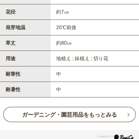
花径
約7㎝
発芽地温
20℃前後
草丈
約80㎝
用途
地植え ; 鉢植え ; 切り花
耐寒性
中
耐暑性
中
ガーデニング・園芸用品をもっとみる