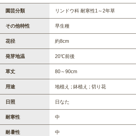
園芸分類
リンドウ科 耐寒性1～2年草
その他特性
早生種
花径
約8cm
発芽地温
20℃前後
草丈
80～90cm
用途
地植え ; 鉢植え ; 切り花
日照
日なた
耐寒性
中
耐暑性
中