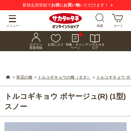
新規会員登録で
お得にお買い物
いただけます！
メニュー
検索
カート
ログイン
お気に入り
特集・キャン
デジタルカタ
新規登録
ペーン
ログ
>
草花の種
>
トルコギキョウの種（タネ）
>
トルコギキョウ ボヤ
トルコギキョウ ボヤージュ(R) (1型)
スノー