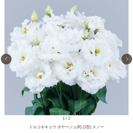
1
/
2
トルコギキョウ ボヤージュ(R) (1型) スノー