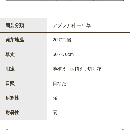
園芸分類
アブラナ科 一年草
発芽地温
20℃前後
草丈
50～70cm
用途
地植え ; 鉢植え ; 切り花
日照
日なた
耐寒性
強
耐暑性
弱