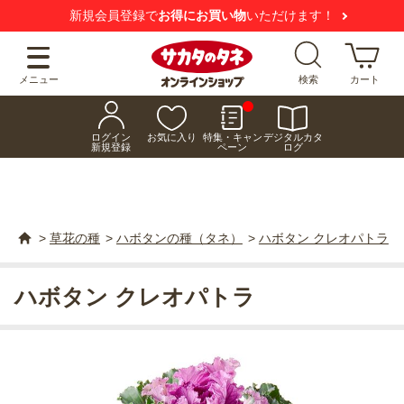
新規会員登録で
お得にお買い物
いただけます！
メニュー
検索
カート
ログイン
お気に入り
特集・キャン
デジタルカタ
新規登録
ペーン
ログ
>
草花の種
>
ハボタンの種（タネ）
>
ハボタン クレオパトラ
ハボタン クレオパトラ