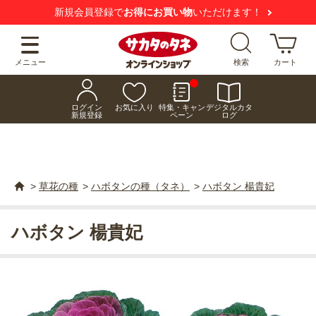
新規会員登録で
お得にお買い物
いただけます！
メニュー
検索
カート
ログイン
お気に入り
特集・キャン
デジタルカタ
新規登録
ペーン
ログ
>
草花の種
>
ハボタンの種（タネ）
>
ハボタン 楊貴妃
ハボタン 楊貴妃