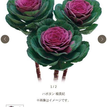
1
/
2
ハボタン 楊貴妃
※画像はイメージです。