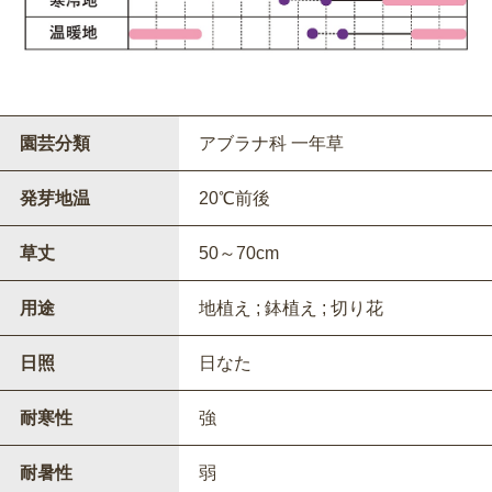
園芸分類
アブラナ科 一年草
発芽地温
20℃前後
草丈
50～70cm
用途
地植え ; 鉢植え ; 切り花
日照
日なた
耐寒性
強
耐暑性
弱