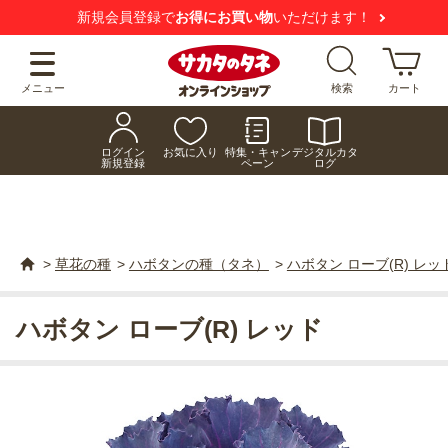
新規会員登録で
お得にお買い物
いただけます！
メニュー
検索
カート
ログイン
お気に入り
特集・キャン
デジタルカタ
新規登録
ペーン
ログ
>
草花の種
>
ハボタンの種（タネ）
>
ハボタン ローブ(R) レッ
ハボタン ローブ(R) レッド