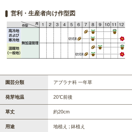
営利・生産者向け作型図
園芸分類
アブラナ科 一年草
発芽地温
20℃前後
草丈
約20cm
用途
地植え ; 鉢植え