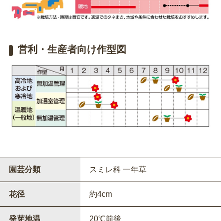
営利・生産者向け作型図
園芸分類
スミレ科 一年草
花径
約4cm
発芽地温
20℃前後