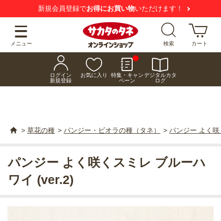
新規会員登録で
お得にお買い物
いただけます！
メニュー
検索
カート
ログイン
お気に入り
特集・キャン
デジタルカタ
新規登録
ペーン
ログ
>
草花の種
>
パンジー・ビオラの種（タネ）
>
パンジー よく咲く
パンジー よく咲くスミレ ブルーハ
ワイ (ver.2)