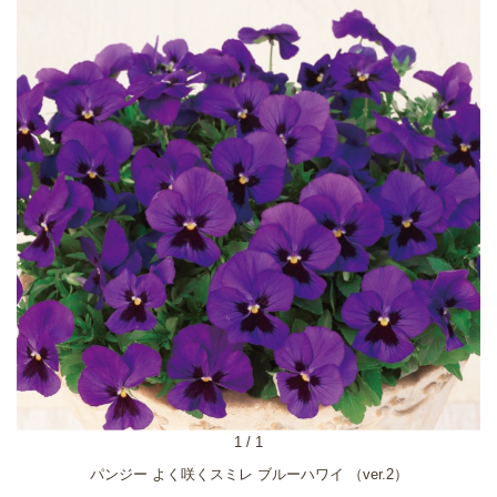
1
/
1
パンジー よく咲くスミレ ブルーハワイ （ver.2）