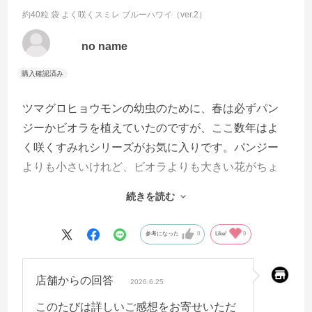
約40粒 袋
よく咲くスミレ ブルーハワイ（ver.2）
no name
ツマグロヒョウモンの幼虫のために、春は必ずパン
ジーかビオラを植えていたのですが、ここ数年はよ
く咲くすみれシリーズがお気に入りです。パンジー
よりも小さいけれど、ビオラよりも大きい花がちょ
うどいい具合に素朴で可愛い。発芽率もいいし、た
続きを読む
くましく長く咲きます。ここ数年はブルーハワイと
ソーダの組み合わせで植えています。
参考になった
0
Like!
0
店舗からの回答
2026.6.25
このたびは詳しいご感想をお寄せいただ