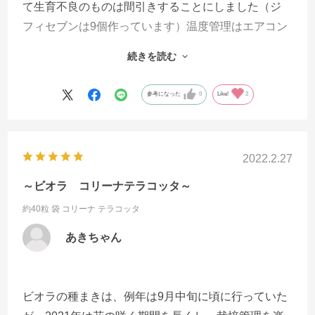
て生育不良のものは間引きすることにしました（ジ
フィセブンは9個作っています）温度管理はエアコン
を使用した部屋に蓋付きの発泡スチロール箱を置
続きを読む
き、凍らせたペットボトルを入れて朝晩交換しま
す。 だいたい10日から14日で発芽しました。そこか
参考になった
0
Like!
2
ら3日間屋外の日影に置きその後はなるべく日の当た
るところへ移動、肥料は薄めたものを週に1度与えま
した。 11月3日に開花し、元気に咲き続けています。
2022.2.27
ビオラとパンジーだとビオラの方が花が小さく栄養
がまわりやすいのか開花が早いです。初めて種まき
～ビオラ コリーナテラコッタ～
される方はパンジーとビオラとまいた方がそれぞれ
約40粒 袋
コリーナ テラコッタ
特徴が見られて楽しいかもしれません。
あきちゃん
ビオラの種まきは、例年は9月中旬に頃に行っていた