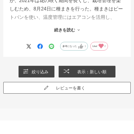
が、2021年は花の咲く期間を長くし、栽培管理を楽
しむため、8月24日に種まきを行った。種まきはピー
トバンを使い、温度管理にはエアコンを活用し、
20℃程度を目安とした。コリーナテラコッタの発芽
続きを読む
率は88％（35粒/40粒）であったが、その後、苗が徒
長したりして、育苗過程において枯れたものもあ
参考になった
1
Like!
2
り、最終的にできた苗は65％（26株/40株）であっ
た。出来上がったビオラの苗は鉢に寄せ植えやハン
ギングなどにして生育を楽しんでいる。コリーナテ
絞り込み
表示：新しい順
ラコッタの花の色は黄色からオレンジ色、赤色と色
の幅が広く、寄せ植えなどにしても変化があって楽
レビューを書く
しい。