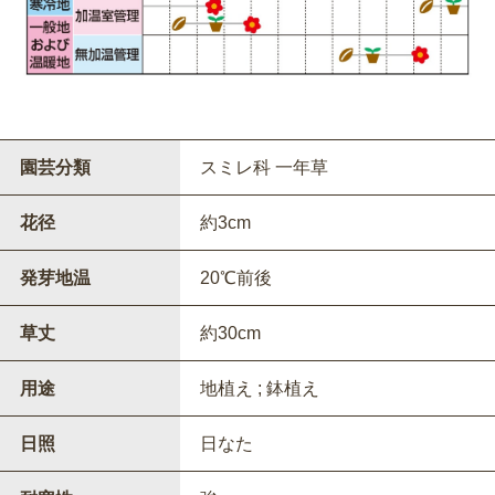
園芸分類
スミレ科 一年草
花径
約3cm
発芽地温
20℃前後
草丈
約30cm
用途
地植え ; 鉢植え
日照
日なた