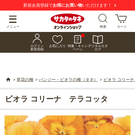
新規会員登録で
お得にお買い物
いただけます！
メニュー
検索
カート
ログイン
お気に入り
特集・キャン
デジタルカタ
新規登録
ペーン
ログ
>
草花の種
>
パンジー・ビオラの種（タネ）
>
ビオラ コリー
ビオラ コリーナ テラコッタ