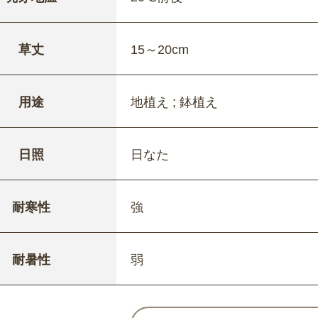
草丈
15～20cm
用途
地植え ; 鉢植え
日照
日なた
耐寒性
強
耐暑性
弱