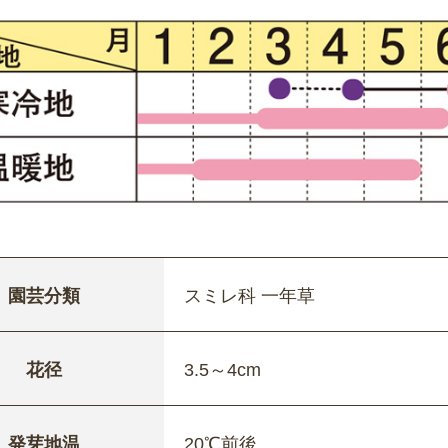
園芸分類
スミレ科 一年草
花径
3.5～4cm
発芽地温
20℃前後