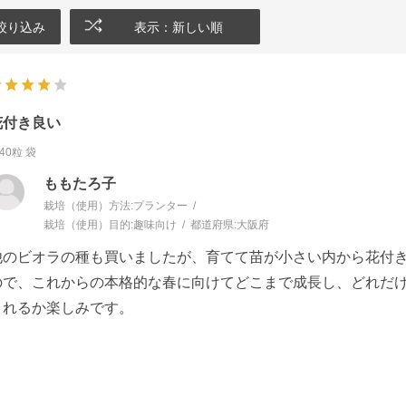
絞り込み
表示：新しい順
花付き良い
40粒 袋
ももたろ子
栽培（使用）方法:
プランター
栽培（使用）目的:
趣味向け
都道府県:
大阪府
他のビオラの種も買いましたが、育てて苗が小さい内から花付
ので、これからの本格的な春に向けてどこまで成長し、どれだ
くれるか楽しみです。