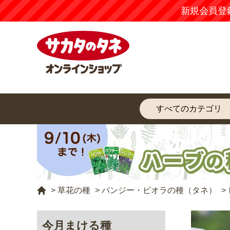
新規会員登
>
草花の種
>
パンジー・ビオラの種（タネ）
>
今月まける種