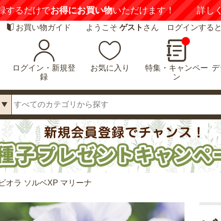
録するだけで
お得にお買い物
いただけます！
詳し
お買い物ガイド
ようこそ
ゲスト
さん ログインする
ログイン・新規登
お気に入り
特集・キャンペー
デ
録
ン
ビオラ ソルベXP マリーナ