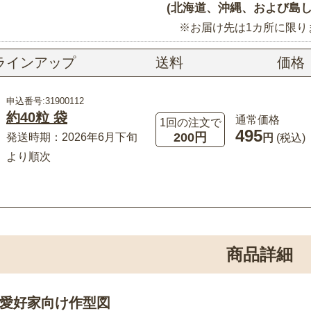
(北海道、沖縄、および島し
※お届け先は1カ所に限り
ラインアップ
送料
価格
申込番号:31900112
約40粒 袋
通常価格
1回の注文で
495
200円
発送時期：2026年6月下旬
円
(税込)
より順次
商品詳細
愛好家向け作型図