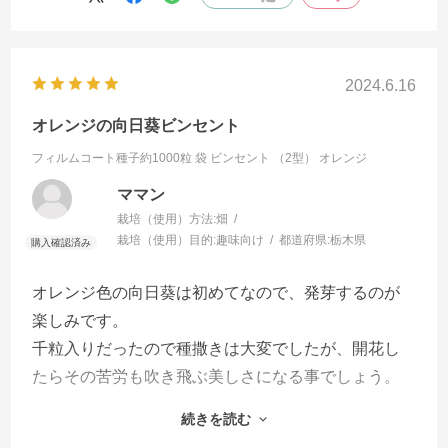
2024.6.16
オレンジの向日葵ビンセント
フィルムコート種子約1000粒 袋
ビンセント （2型） オレンジ
ママン
栽培（使用）方法:
畑
栽培（使用）目的:
趣味向け
都道府県:
栃木県
オレンジ色の向日葵は初めてなので、発芽するのが
楽しみです。
千粒入りだったので種撒きは大変でしたが、開花し
たらその苦労も吹き飛ぶ美しさになる事でしょう。
種蒔きの時、烏が見て居たので種を食べられないか
続きを読む
心配です。