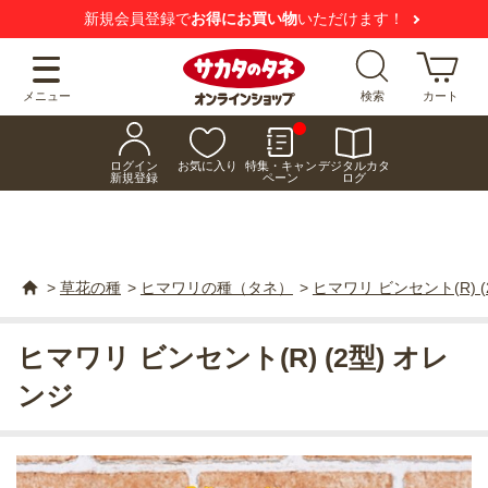
新規会員登録で
お得にお買い物
いただけます！
メニュー
検索
カート
ログイン
お気に入り
特集・キャン
デジタルカタ
新規登録
ペーン
ログ
>
草花の種
>
ヒマワリの種（タネ）
>
ヒマワリ ビンセント(R) (
ヒマワリ ビンセント(R) (2型) オレ
ンジ