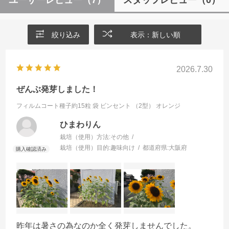
絞り込み
表示：新しい順
2026.7.30
ぜんぶ発芽しました！
フィルムコート種子約15粒 袋
ビンセント （2型） オレンジ
ひまわりん
栽培（使用）方法:
その他
栽培（使用）目的:
趣味向け
都道府県:
大阪府
昨年は暑さの為なのか全く発芽しませんでした。