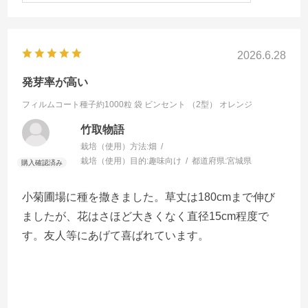
2026.6.28
発芽率が高い
フィルムコート種子約1000粒 袋
ビンセント （2型） オレンジ
竹取物語
栽培（使用）方法:
畑
栽培（使用）目的:
趣味向け
都道府県:
宮城県
小菊圃場に種を撒きました。草丈は180cmまで伸び
ましたが、花はさほど大きくなく直径15cm程度で
す。友人等にあげて喜ばれています。