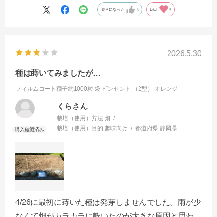
参考になった
0
Like!
0
2026.5.30
種は蒔いてみましたが…
フィルムコート種子約1000粒 袋
ビンセント （2型） オレンジ
くらさん
栽培（使用）方法:
畑
栽培（使用）目的:
趣味向け
都道府県:
静岡県
4/26に最初に蒔いた種は発芽しませんでした。雨が少
なくて畑がカラカラに乾いたのが大きな原因と思わ