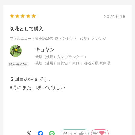
2024.6.16
切花として購入
フィルムコート種子約15粒 袋
ビンセント （2型） オレンジ
キョヤン
栽培（使用）方法:
プランター
栽培（使用）目的:
趣味向け
都道府県:
兵庫県
２回目の注文です。
8月にまた、咲いて欲しい
参考になった
0
Like!
0