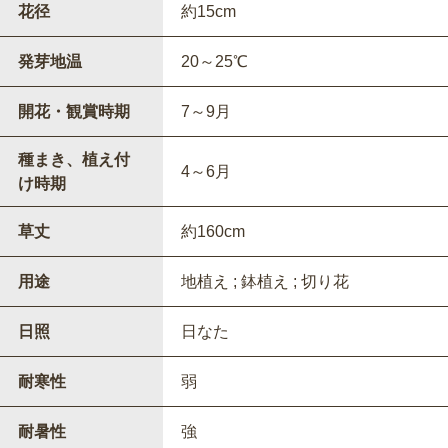
花径
約15cm
発芽地温
20～25℃
開花・観賞時期
7～9月
種まき、植え付
4～6月
け時期
草丈
約160cm
用途
地植え ; 鉢植え ; 切り花
日照
日なた
耐寒性
弱
耐暑性
強