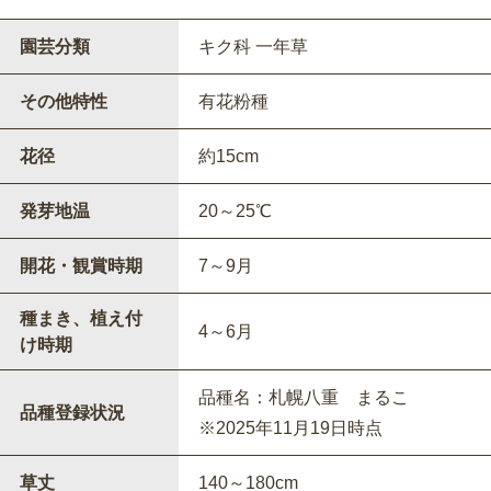
園芸分類
キク科 一年草
その他特性
有花粉種
花径
約15cm
発芽地温
20～25℃
開花・観賞時期
7～9月
種まき、植え付
4～6月
け時期
品種名：札幌八重 まるこ
品種登録状況
※2025年11月19日時点
草丈
140～180cm