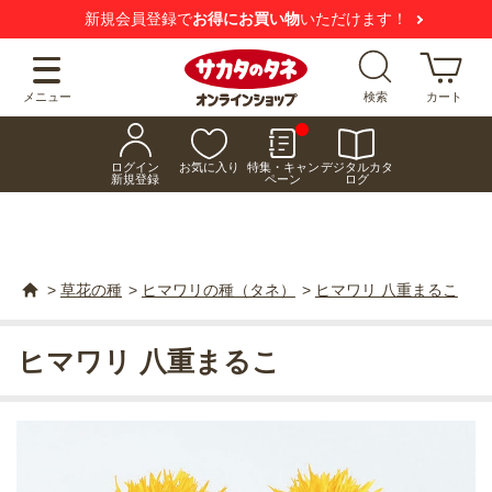
新規会員登録で
お得にお買い物
いただけます！
メニュー
検索
カート
ログイン
お気に入り
特集・キャン
デジタルカタ
新規登録
ペーン
ログ
>
草花の種
>
ヒマワリの種（タネ）
>
ヒマワリ 八重まるこ
ヒマワリ 八重まるこ