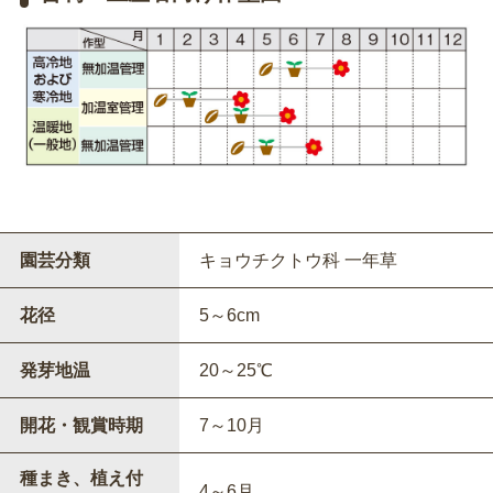
園芸分類
キョウチクトウ科 一年草
花径
5～6cm
発芽地温
20～25℃
開花・観賞時期
7～10月
種まき、植え付
4～6月