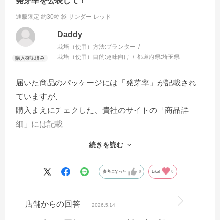
発芽率を公表して！
通販限定 約30粒 袋
サンダー レッド
Daddy
栽培（使用）方法:
プランター
栽培（使用）目的:
趣味向け
都道府県:
埼玉県
届いた商品のパッケージには「発芽率」が記載され
ていますが、
購入まえにチェクした、貴社のサイトの「商品詳
細」には記載
されていませんでした。
続きを読む
事前に発芽率を公表しないのは、我々消費者に対し
て不誠実で
参考になった
0
Like!
0
はありませんか？
企業として信用できません！
店舗からの回答
なぜですか？記載しないのですか？
2026.5.14