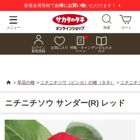
新規会員登録で
お得にお買い物
いただけます！
メニュー
検索
カート
ログイン
お気に入り
特集・キャン
デジタルカタ
新規登録
ペーン
ログ
>
草花の種
>
ニチニチソウ（ビンカ）の種（タネ）
>
ニチニチソ
ニチニチソウ サンダー(R) レッド