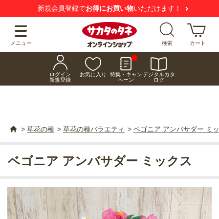
新規会員登録で
お得にお買い物
いただけます！
メニュー
検索
カート
ログイン
お気に入り
特集・キャン
デジタルカタ
新規登録
ペーン
ログ
>
草花の種
>
草花の種バラエティ
>
ベゴニア アンバサダー ミ
ベゴニア アンバサダー ミックス