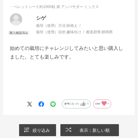
・ペレットシード約1000粒 袋
アンバサダー ミックス
シゲ
栽培（使用）方法:
鉢植え
栽培（使用）目的:
趣味向け
都道府県:
静岡県
始めての栽培にチャレンジしてみたいと思い購入し
ました。とても楽しみです。
参考になった
0
Like!
0
絞り込み
表示：新しい順