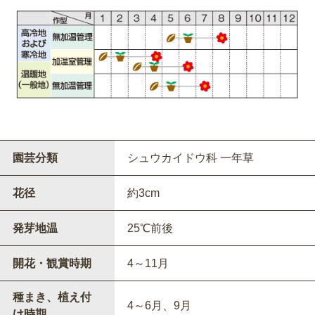
園芸分類
シュウカイドウ科 一年草
花径
約3cm
発芽地温
25℃前後
開花・観賞時期
4～11月
種まき、植え付
4～6月、9月
け時期