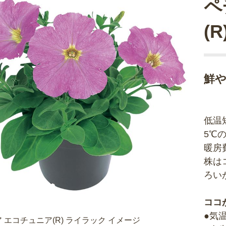
ペ
(
鮮
低温
5℃
暖房
株は
ろい
ココ
●気
 エコチュニア(R) ライラック イメージ