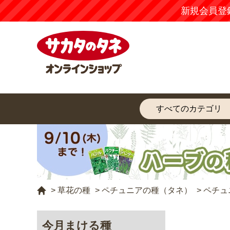
新規会員登
>
草花の種
>
ペチュニアの種（タネ）
>
ペチュ
今月まける種