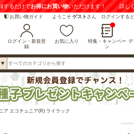
録するだけで
お得にお買い物
いただけます！
詳し
お買い物ガイド
ようこそ
ゲスト
さん ログインする
ログイン・新規登
お気に入り
特集・キャンペー
デ
録
ン
ニア エコチュニア(R) ライラック