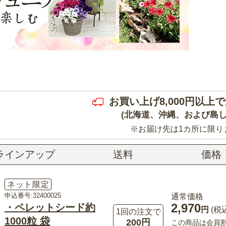
お買い上げ8,000円以上で
(北海道、沖縄、および島し
※お届け先は1カ所に限り
ラインアップ
送料
価格
ネット限定
申込番号:32400025
通常価格
2,970
・ペレットシード約
円
(税
1回の注文で
1000粒 袋
200円
この商品は会員