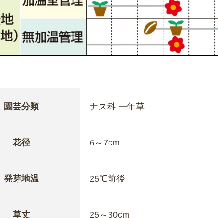
園芸分類
ナス科 一年草
花径
6～7cm
発芽地温
25℃前後
草丈
25～30cm