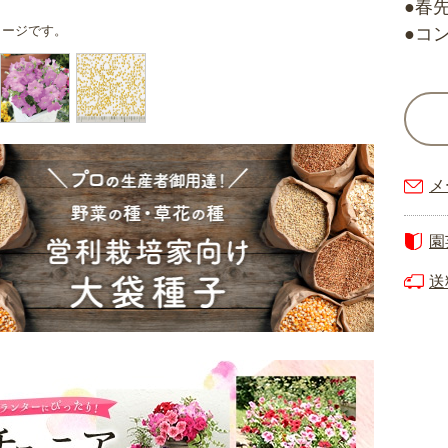
●春
メージです。
●コ
メ
園
送