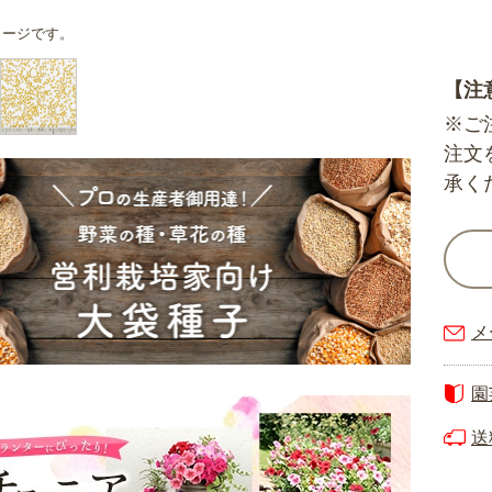
メージです。
【注
※ご
注文
承く
メ
園
送