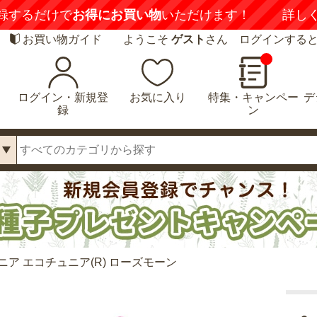
録するだけで
お得にお買い物
いただけます！
詳し
お買い物ガイド
ようこそ
ゲスト
さん ログインする
ログイン・新規登
お気に入り
特集・キャンペー
デ
録
ン
ニア エコチュニア(R) ローズモーン