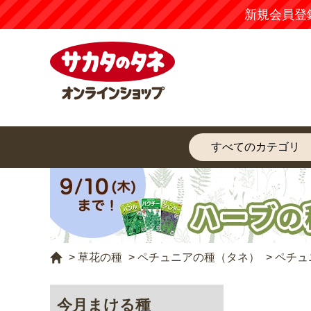
新規会員登
>
草花の種
>
ペチュニアの種（タネ）
>
ペチュ
今月まける種