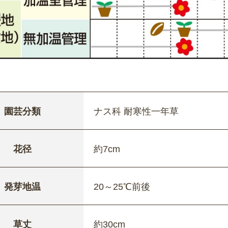
園芸分類
ナス科 耐寒性一年草
花径
約7cm
発芽地温
20～25℃前後
草丈
約30cm