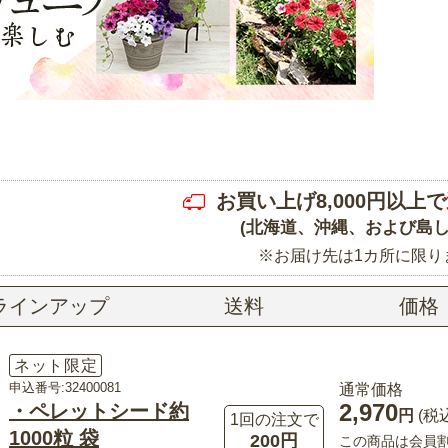
お買い上げ8,000円以上で
(北海道、沖縄、および島し
※お届け先は1カ所に限り
ラインアップ
送料
価格
ネット限定
申込番号:32400081
通常価格
2,970
・ペレットシード約
円
(税
1回の注文で
1000粒 袋
200円
この商品は会員