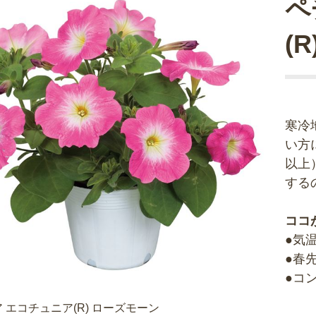
ペ
(
寒冷
い方
以上
する
ココ
●気
●春
●コ
 エコチュニア(R) ローズモーン