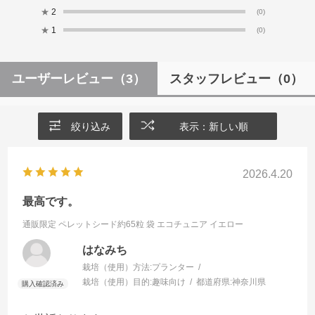
★
2
(0)
★
1
(0)
ユーザーレビュー
（3）
スタッフレビュー
（0）
絞り込み
表示：新しい順
2026.4.20
最高です。
通販限定 ペレットシード約65粒 袋
エコチュニア イエロー
はなみち
栽培（使用）方法:
プランター
栽培（使用）目的:
趣味向け
都道府県:
神奈川県