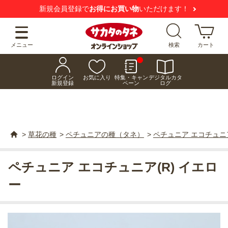
【注意喚起】
悪質な偽サイトにご注意ください
メニュー
検索
カート
ログイン
お気に入り
特集・キャン
デジタルカタ
新規登録
ペーン
ログ
>
草花の種
>
ペチュニアの種（タネ）
>
ペチュニア エコチュニア
ペチュニア エコチュニア(R) イエロ
ー