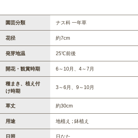
園芸分類
ナス科 一年草
花径
約7cm
発芽地温
25℃前後
開花・観賞時期
6～10月、4～7月
種まき、植え付
3～6月、9～10月
け時期
草丈
約30cm
用途
地植え ; 鉢植え
日照
日なた