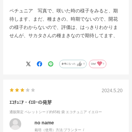
ペチュニア 写真で、咲いた時の様子をみると、期
待します、まだ、種まきの、時期でないので、開花
の様子わからないので、評価は、はっきりわかりま
せんが、サカタさんの種まきなので期待してます、
参考になった
0
Like!
0
2024.5.20
ｴｺﾁｭﾆｱ・ｲｴﾛｰの発芽
通販限定 ペレットシード約65粒 袋
エコチュニア イエロー
no name
栽培（使用）方法:
プランター