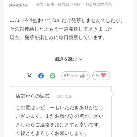
栽培（使用）目的:
趣味向け
都道府県:
静岡県
ｴｺﾁｭﾆｱを4色まいてｲｴﾛｰだけ発芽しませんでしたが、
その旨連絡した所もう一袋発送して頂きました。
現在、発芽を楽しみに毎日観察しています。
続きを読む
参考になった
0
Like!
0
店舗からの回答
2024.5.28
この度はレビューもいただきありがとう
ございます。またお気づきの点がござい
ましたらご連絡を頂けますと幸いです。
今後ともよろしくお願いします。