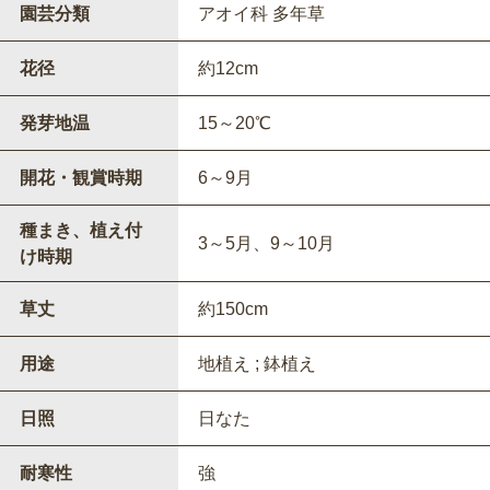
園芸分類
アオイ科 多年草
花径
約12cm
発芽地温
15～20℃
開花・観賞時期
6～9月
種まき、植え付
3～5月、9～10月
け時期
草丈
約150cm
用途
地植え ; 鉢植え
日照
日なた
耐寒性
強