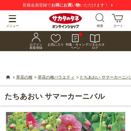
新規会員登録で
お得にお買い物
いただけます！
メニュー
検索
カート
ログイン
お気に入り
特集・キャン
デジタルカタ
新規登録
ペーン
ログ
>
草花の種
>
草花の種バラエティ
>
たちあおい サマーカーニバ
たちあおい サマーカーニバル