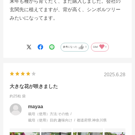
来年も種から育てたく、また購入しました。会社の
玄関先に植えてますが、背が高く、シンボルツリー
みたいになってます。
参考になった
0
Like!
0
2025.6.28
大きな花が咲きました
約25粒 袋
mayaa
栽培（使用）方法:
その他
栽培（使用）目的:
趣味向け
都道府県:
神奈川県