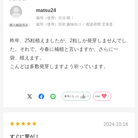
どの食害でした。それでも、負けずにタチアオイは
matsu24
ぐんぐんのびて花も咲きました。
栽培（使用）方法:
畑
栽培（使用）目的:
趣味向け
都道府県:
北海道
昨年、25粒植えましたが、2粒しか発芽しませんでし
た。それで、今春に補植と言いますか、さらに一
袋、植えます。
こんどは多数発芽しますよう祈っています。
参考になった
0
Like!
1
2024.10.16
すぐに芽が！