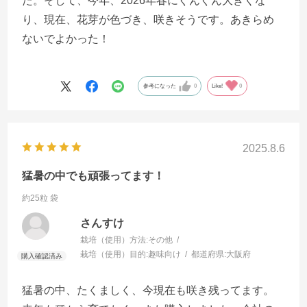
た。そして、今年、2026年春にぐんぐん大きくな
り、現在、花芽が色づき、咲きそうです。あきらめ
ないでよかった！
参考になった
0
Like!
0
2025.8.6
猛暑の中でも頑張ってます！
約25粒 袋
さんすけ
栽培（使用）方法:
その他
栽培（使用）目的:
趣味向け
都道府県:
大阪府
猛暑の中、たくましく、今現在も咲き残ってます。