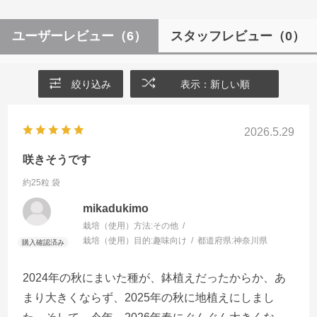
ユーザーレビュー
（6）
スタッフレビュー
（0）
絞り込み
表示：新しい順
2026.5.29
咲きそうです
約25粒 袋
mikadukimo
栽培（使用）方法:
その他
栽培（使用）目的:
趣味向け
都道府県:
神奈川県
2024年の秋にまいた種が、鉢植えだったからか、あ
まり大きくならず、2025年の秋に地植えにしまし