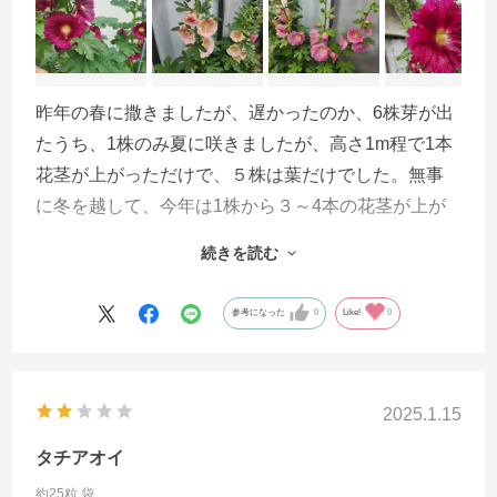
昨年の春に撒きましたが、遅かったのか、6株芽が出
たうち、1株のみ夏に咲きましたが、高さ1m程で1本
花茎が上がっただけで、５株は葉だけでした。無事
に冬を越して、今年は1株から３～4本の花茎が上が
り、高さも株により1.7～2mと見上げるような花が沢
続きを読む
山咲きました。
サマーカーニバルは八重咲きと書かれていました
参考になった
0
Like!
0
が、一重ばかりで、白、ピンク、濃い赤紫、クリー
ム色の真ん中にオレンジと、４色が咲きました。ま
だ、半分種が残っていたので、他の色と八重が出る
2025.1.15
のを期待して、来年に向けてまた撒いてみます。
我が家では、タチアオイを好む蝶か蛾の黒い青虫が
タチアオイ
大量につきます。去年も今年も葉が茎だけになるほ
約25粒 袋