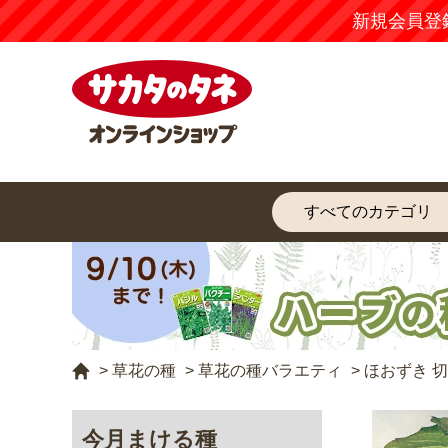
新規会員登
>
草花の種
>
草花の種バラエティ
>
ほおずき 切
今月まける種