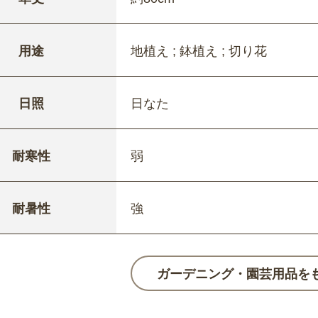
用途
地植え ; 鉢植え ; 切り花
日照
日なた
耐寒性
弱
耐暑性
強
ガーデニング・園芸用品を