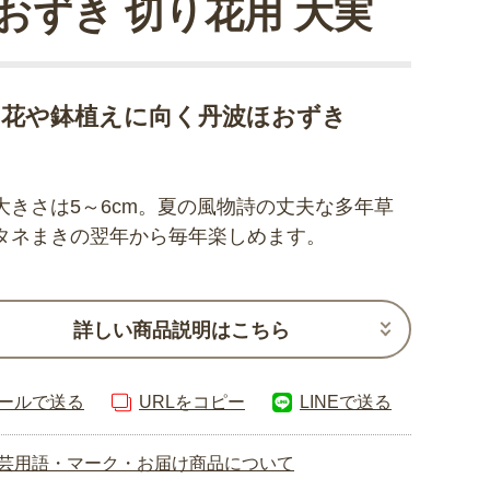
おずき 切り花用 大実
り花や鉢植えに向く丹波ほおずき
大きさは5～6cm。夏の風物詩の丈夫な多年草
タネまきの翌年から毎年楽しめます。
詳しい商品説明はこちら
ールで送る
URLをコピー
LINEで送る
芸用語・マーク・お届け商品について