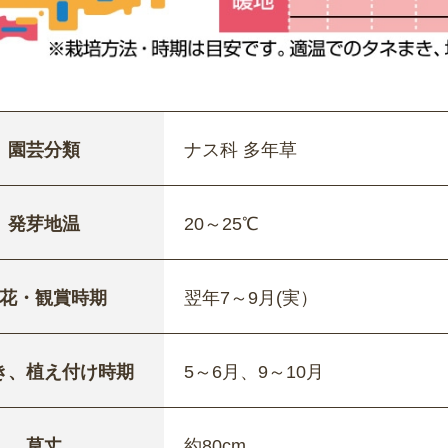
園芸分類
ナス科 多年草
発芽地温
20～25℃
花・観賞時期
翌年7～9月(実）
き、植え付け時期
5～6月、9～10月
草丈
約80cm