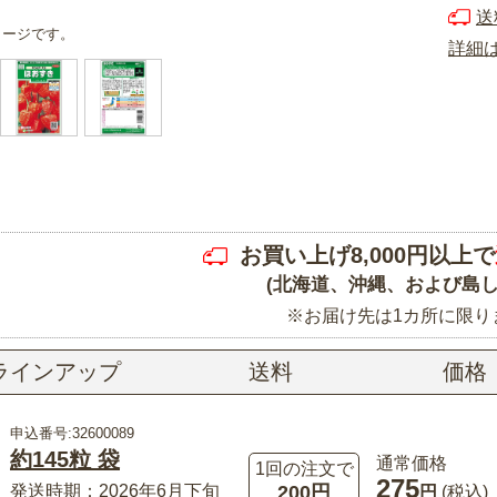
送
メージです。
詳細
お買い上げ8,000円以上で
(北海道、沖縄、および島し
※お届け先は1カ所に限り
ラインアップ
送料
価格
申込番号:32600089
約145粒 袋
通常価格
1回の注文で
275
200円
発送時期：2026年6月下旬
円
(税込)