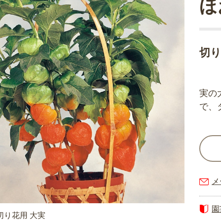
ほ
切
実の
で、
メ
園
切り花用 大実