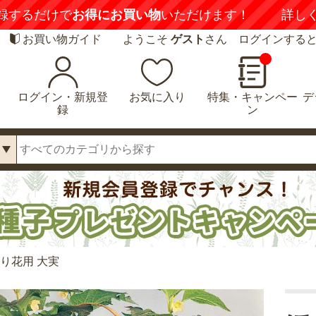
録するだけで
お得にお買い物
いただけます！
詳し
お買い物ガイド
ようこそ
ゲスト
さん ログインする
ログイン・新規登
お気に入り
特集・キャンペー
デ
録
ン
り花用 大実