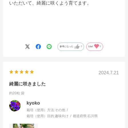
いただいて、綺麗に咲くよう育てます。
参考になった
0
Like!
0
2024.7.21
綺麗に咲きました
約20粒 袋
kyoko
栽培（使用）方法:
その他
栽培（使用）目的:
趣味向け
都道府県:
石川県