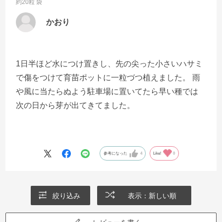
約20粒 袋
かおり
1日半ほど水につけ置きし、先の尖った小さいハサミ
で傷をつけて育苗ポットに一粒づつ植えました。 雨
や風に当たらぬよう駐車場に置いてたら早い種では
次の日から芽が出てきてました。
参考になった
4
Like!
0
絞り込み
表示：新しい順