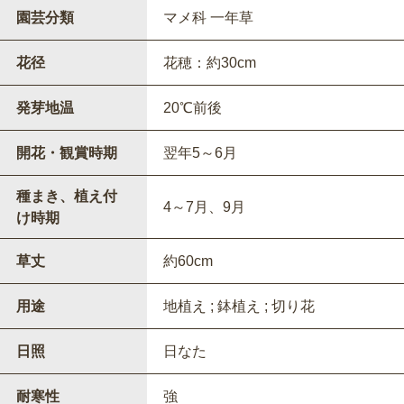
園芸分類
マメ科 一年草
花径
花穂：約30cm
発芽地温
20℃前後
開花・観賞時期
翌年5～6月
種まき、植え付
4～7月、9月
け時期
草丈
約60cm
用途
地植え ; 鉢植え ; 切り花
日照
日なた
耐寒性
強