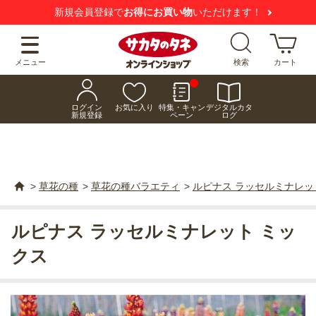
新規会員登録で
お得にお買い物
いただけます！
メニュー
検索
カート
ログイン
お気に入り
特集・キャン
デジタルカタ
新規登録
ペーン
ログ
>
草花の種
>
草花の種バラエティ
>
ルピナス ラッセルミナレッ
ルピナス ラッセルミナレット ミッ
クス