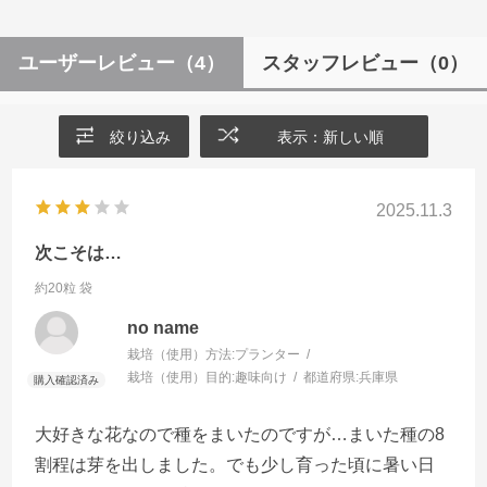
ユーザーレビュー
（4）
スタッフレビュー
（0）
絞り込み
表示：新しい順
2025.11.3
次こそは…
約20粒 袋
no name
栽培（使用）方法:
プランター
栽培（使用）目的:
趣味向け
都道府県:
兵庫県
大好きな花なので種をまいたのですが…まいた種の8
割程は芽を出しました。でも少し育った頃に暑い日