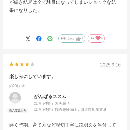
が続き結局は全て駄目になってしまいショックな結
果になりした。
参考になった
0
Like!
0
2025.9.16
楽しみにしています。
約20粒 袋
がんばるススム
栽培（使用）方法:
畑
栽培（使用）目的:
趣味向け
都道府県:
滋賀県
蒔く時期、育て方など親切丁寧に説明文を添付して