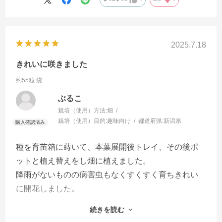
2025.7.18
きれいに咲きました
約55粒 袋
ぶるこ
栽培（使用）方法:
畑
栽培（使用）目的:
趣味向け
都道府県:
新潟県
種を育苗箱に蒔いて、本葉展開後トレイ、その後ポ
ットと植え替えをし畑に植えました。
降雨がないものの病害虫もなくすくすく育ちきれい
に開花しました。
ドライにして趣味のレジン封入花材に使用する予定
続きを読む
です。