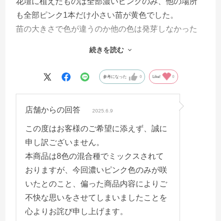
花壇に植えたものは全部濃いピンクのみ、他の場所
も全部ピンク1本だけ小さい苗が黄色でした。
苗の大きさで色が違うのか他の色は発芽しなかった
のか？
続きを読む
枯れてしまったのかはわかりませんがうちに植えた
ものは、黄色が1本だけあとは全部ピンクでした。
参考になった
0
Like!
0
写真よりも濃くて花よりも茎の存在感がすごいで
す。肥料が効きすぎたのかな？
店舗からの回答
淡い色合いの花が欲しかったのでちょっと残念。
2025.6.9
発芽率や成長はとてもよくて、ほとんどがちゃんと
この度はお客様のご希望に添えず、誠に
育ちました。
申し訳ございません。
写真はピンクがスターチス、横の青い花はワスレナ
本商品は8色の混合種でミックスされて
グサです。
おりますが、今回濃いピンク色のみが咲
いたとのこと、偏った商品内容によりご
不快な思いをさせてしまいましたことを
心よりお詫び申し上げます。