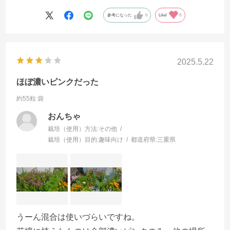
参考になった
0
Like!
0
2025.5.22
ほぼ濃いピンクだった
約55粒 袋
おんちゃ
栽培（使用）方法:
その他
栽培（使用）目的:
趣味向け
都道府県:
三重県
うーん混合は使いづらいですね。