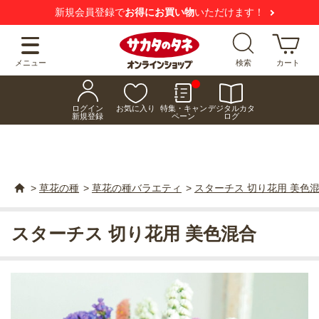
新規会員登録で
お得にお買い物
いただけます！
メニュー
検索
カート
ログイン
お気に入り
特集・キャン
デジタルカタ
新規登録
ペーン
ログ
>
草花の種
>
草花の種バラエティ
>
スターチス 切り花用 美色
スターチス 切り花用 美色混合