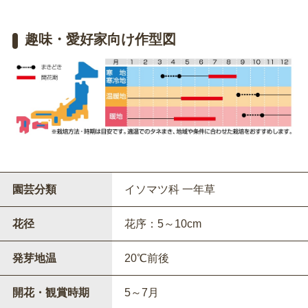
趣味・愛好家向け作型図
園芸分類
イソマツ科 一年草
花径
花序：5～10cm
発芽地温
20℃前後
開花・観賞時期
5～7月