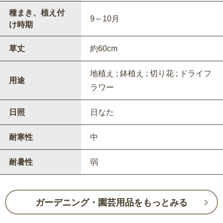
種まき、植え付
9～10月
け時期
草丈
約60cm
地植え ; 鉢植え ; 切り花 ; ドライフ
用途
ラワー
日照
日なた
耐寒性
中
耐暑性
弱
ガーデニング・園芸用品をもっとみる