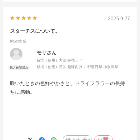
2025.9.27
スターチスについて。
約55粒 袋
モリさん
栽培（使用）方法:
鉢植え
栽培（使用）目的:
趣味向け
都道府県:
神奈川県
咲いたときの色鮮やかさと、ドライフラワーの長持
ちに感動。
参考になった
0
Like!
1