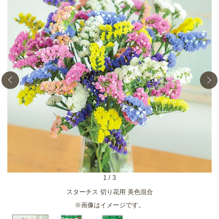
1
/
3
スターチス 切り花用 美色混合
※画像はイメージです。