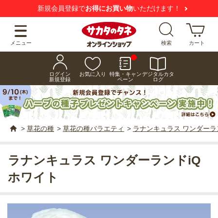
新規会員登録で
お得にお買い物
いただけます！
メニュー
検索
カート
ログイン
お気に入り
特集・キャン
デジタルカタ
新規登録
ペーン
ログ
>
草花の種
>
草花の種バラエティ
>
ラナンキュラス ワンダーラン
ラナンキュラス ワンダーランドiQ
ホワイト