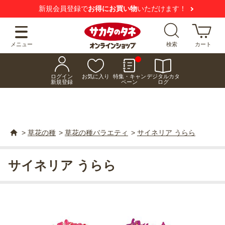
新規会員登録で
お得にお買い物
いただけます！
メニュー
検索
カート
ログイン
お気に入り
特集・キャン
デジタルカタ
新規登録
ペーン
ログ
>
草花の種
>
草花の種バラエティ
>
サイネリア うらら
サイネリア うらら