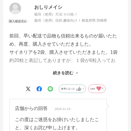
おしりメイシ
栽培（使用）方法:
その他
栽培（使用）目的:
趣味向け
都道府県:
宮崎県
前回、早い配送で品物も信頼出来るものが届いたた
め、再度、購入させていただきました。
サイネリアを2袋、購入させていただきました。1袋
約20粒と表記してありますが、１袋が6粒入ってお
り、少し表記の数より少なく残念に思いました。
続きを読む
大切に育てたいと思います。
参考になった
1
Like!
0
店舗からの回答
2024.11.15
この度はご迷惑をお掛けいたしましたこ
と、深くお詫び申し上げます。