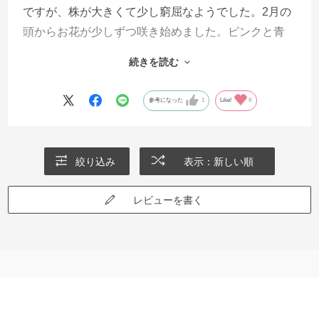
ですが、株が大きくて少し窮屈なようでした。2月の
頭からお花が少しずつ咲き始めました。ピンクと青
紫・赤紫の大きめのお花が3色咲いていますが15株育
続きを読む
っているので他の色も楽しみです。花芽も多く株も
大きいので8号以上の鉢に植えた方が見ごたえありそ
参考になった
1
Like!
0
うな感じです。サイネリアは最初の頃は生長が遅い
ですが、早め早めに大きめの鉢増しすると大きな株
になります。
絞り込み
表示：新しい順
レビューを書く