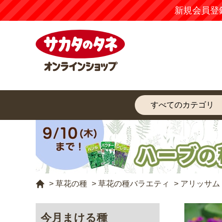
新規会員登
>
草花の種
>
草花の種バラエティ
>
アリッサム
今月まける種