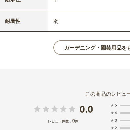
耐暑性
弱
ガーデニング・園芸用品を
★
5
0.0
★
4
0
★
3
レビュー件数：
件
★
2