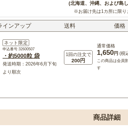
(北海道、沖縄、および島し
※お届け先は1カ所に限り
ラインアップ
送料
価格
ネット限定
通常価格
申込番号:32600507
1,650
円
(税
1回の注文で
・約5000粒 袋
200円
この商品は会員
発送時期：2026年6月下旬
す
より順次
商品詳細