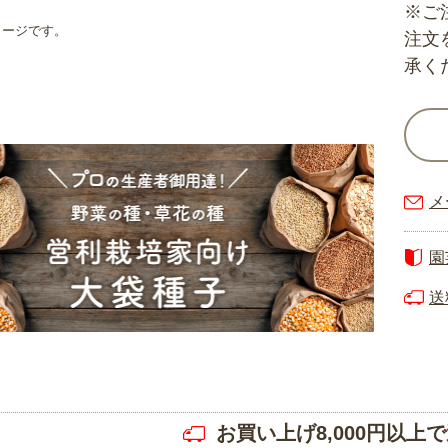
※ご
メージです。
注文
承く
メ
園
送
お買い上げ8,000円以上で