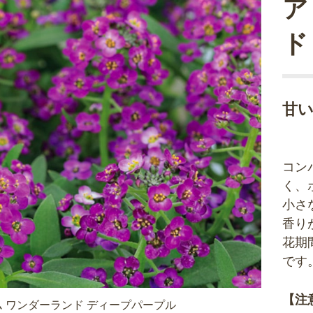
ア
ド
甘
コン
く、
小さ
香り
花期
です
【注
 ワンダーランド ディープパープル