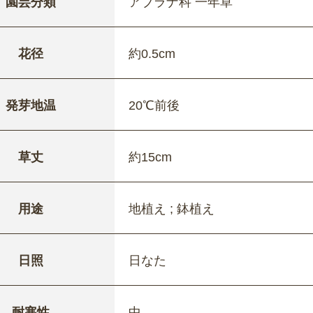
園芸分類
アブラナ科 一年草
花径
約0.5cm
発芽地温
20℃前後
草丈
約15cm
用途
地植え ; 鉢植え
日照
日なた
耐寒性
中