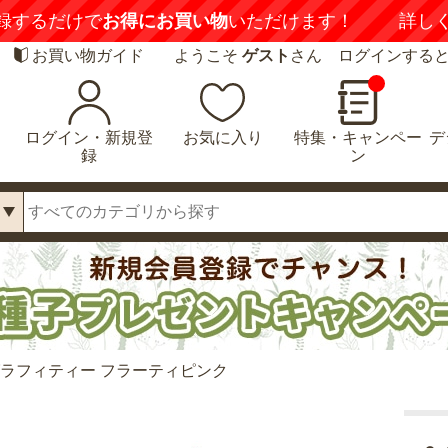
録するだけで
お得にお買い物
いただけます！
詳し
お買い物ガイド
ようこそ
ゲスト
さん ログインする
ログイン・新規登
お気に入り
特集・キャンペー
デ
録
ン
グラフィティー フラーティピンク