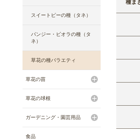
種ま
スイートピーの種（タネ）
パンジー・ビオラの種（タ
ネ）
草花の種バラエティ
草花の苗
草花の球根
ガーデニング・園芸用品
食品