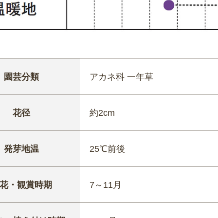
園芸分類
アカネ科 一年草
花径
約2cm
発芽地温
25℃前後
花・観賞時期
7～11月