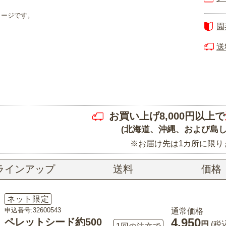
メージです。
園
送
お買い上げ8,000円以上で
(北海道、沖縄、および島し
※お届け先は1カ所に限り
ラインアップ
送料
価格
ネット限定
申込番号:32600543
通常価格
4,950
ペレットシード約500
円
(税