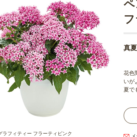
ペ
フ
真
花色
いが
夏で
グラフィティー フラーティピンク
メ