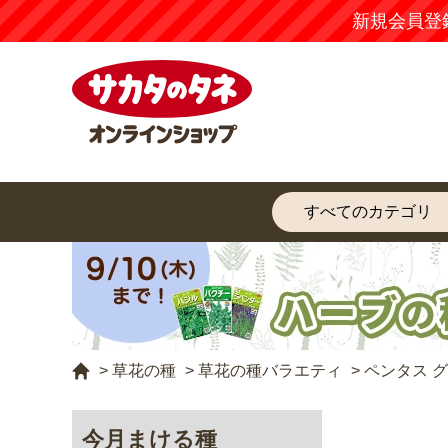
新規会員登
>
草花の種
>
草花の種バラエティ
>
ペンタス 
今月まける種