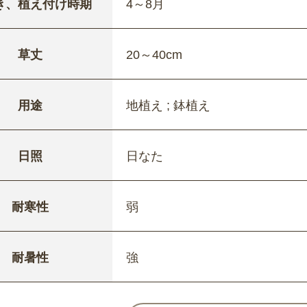
き、植え付け時期
4～8月
草丈
20～40cm
用途
地植え ; 鉢植え
日照
日なた
耐寒性
弱
耐暑性
強