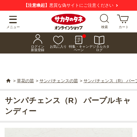
喚起】
悪質な偽サイトにご注意ください
新規会
メニュー
検索
カート
ログイン
お気に入り
特集・キャン
デジタルカタ
新規登録
ペーン
ログ
>
草花の苗
>
サンパチェンスの苗
>
サンパチェンス（R） パー
サンパチェンス（R） パープルキャ
ンディー