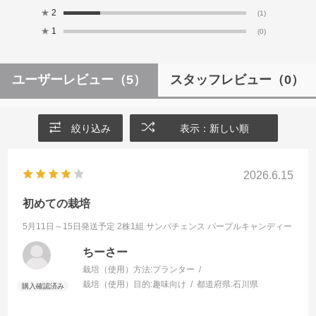
★
2
(1)
★
1
(0)
ユーザーレビュー
（5）
スタッフレビュー
（0）
絞り込み
表示：新しい順
2026.6.15
初めての栽培
5月11日～15日発送予定 2株1組
サンパチェンス パープルキャンディー
ちーさー
栽培（使用）方法:
プランター
栽培（使用）目的:
趣味向け
都道府県:
石川県