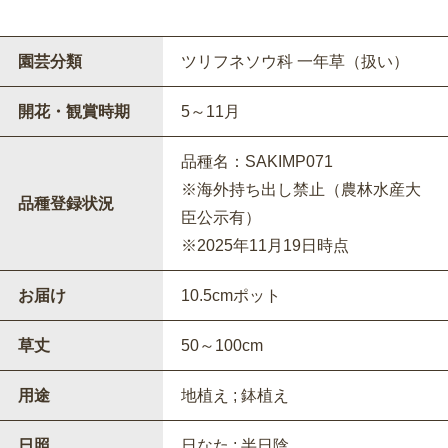
園芸分類
ツリフネソウ科 一年草（扱い）
開花・観賞時期
5～11月
品種名：SAKIMP071
※海外持ち出し禁止（農林水産大
品種登録状況
臣公示有）
※2025年11月19日時点
お届け
10.5cmポット
草丈
50～100cm
用途
地植え ; 鉢植え
日照
日なた ; 半日陰