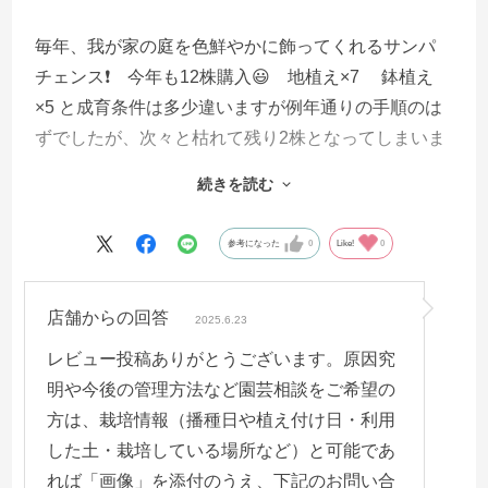
毎年、我が家の庭を色鮮やかに飾ってくれるサンパ
チェンス❗ 今年も12株購入😃 地植え×7 鉢植え
×5 と成育条件は多少違いますが例年通りの手順のは
ずでしたが、次々と枯れて残り2株となってしまいま
した💧 長年成育していて初めての事でした。今年
続きを読む
はサンパチェンスの無いお庭に何を植えようか思案
中のお婆さんです。
参考になった
0
Like!
0
店舗からの回答
2025.6.23
レビュー投稿ありがとうございます。原因究
明や今後の管理方法など園芸相談をご希望の
方は、栽培情報（播種日や植え付け日・利用
した土・栽培している場所など）と可能であ
れば「画像」を添付のうえ、下記のお問い合