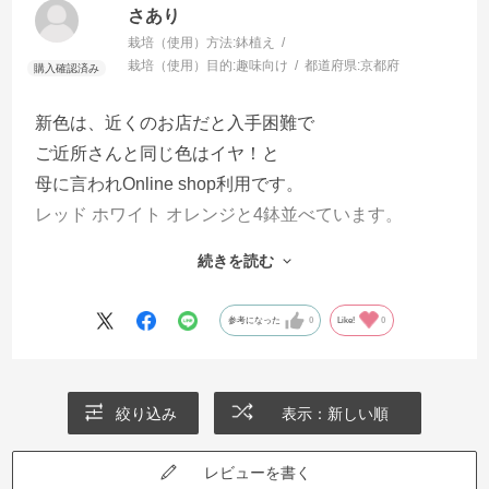
さあり
栽培（使用）方法:
鉢植え
栽培（使用）目的:
趣味向け
都道府県:
京都府
新色は、近くのお店だと入手困難で
ご近所さんと同じ色はイヤ！と
母に言われOnline shop利用です。
レッド ホワイト オレンジと4鉢並べています。
キレイな状態で届けてくださった
続きを読む
佐川急便さんにも感謝です。
参考になった
0
Like!
0
絞り込み
表示：新しい順
レビューを書く