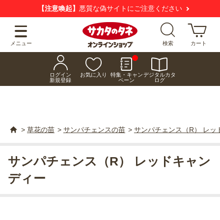
【注意喚起】
悪質な偽サイトにご注意ください
メニュー
検索
カート
ログイン
お気に入り
特集・キャン
デジタルカタ
新規登録
ペーン
ログ
>
草花の苗
>
サンパチェンスの苗
>
サンパチェンス（R） レッ
サンパチェンス（R） レッドキャン
ディー