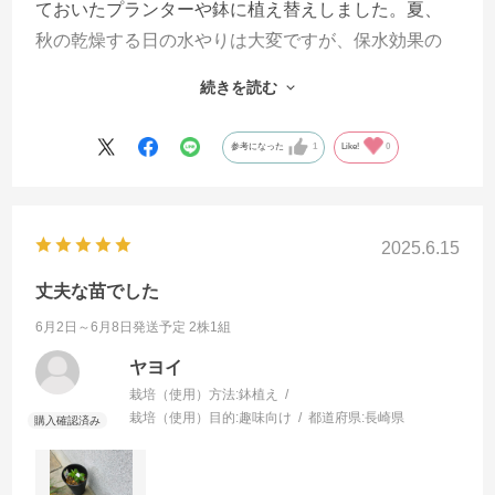
ておいたプランターや鉢に植え替えしました。夏、
秋の乾燥する日の水やりは大変ですが、保水効果の
ある土を足しながらなんとか秋まで元気な株に成長
続きを読む
させます。植え込みが通り沿いなので道往く人に和
んでもらえるようにうまくいくといいのです。
参考になった
1
Like!
0
2025.6.15
丈夫な苗でした
6月2日～6月8日発送予定 2株1組
ヤヨイ
栽培（使用）方法:
鉢植え
栽培（使用）目的:
趣味向け
都道府県:
長崎県