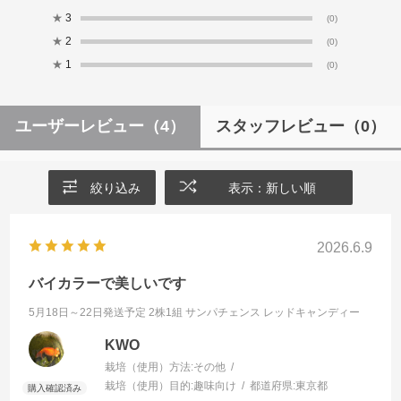
★
3
(0)
★
2
(0)
★
1
(0)
ユーザーレビュー
（4）
スタッフレビュー
（0）
絞り込み
表示：新しい順
2026.6.9
バイカラーで美しいです
5月18日～22日発送予定 2株1組
サンパチェンス レッドキャンディー
KWO
栽培（使用）方法:
その他
栽培（使用）目的:
趣味向け
都道府県:
東京都