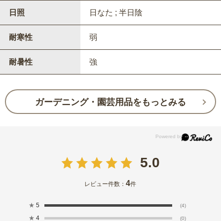
日照
日なた ; 半日陰
耐寒性
弱
耐暑性
強
ガーデニング・園芸用品をもっとみる
5.0
4
レビュー件数：
件
★
5
(4)
★
4
(0)