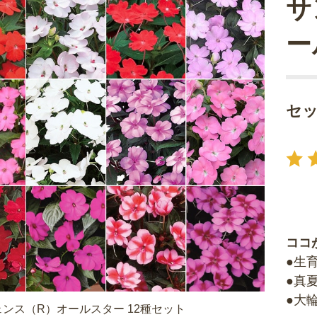
サ
ー
セ
ココ
●生
●真
●大
ンス（R）オールスター 12種セット