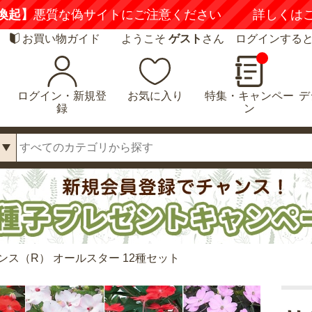
喚起】
悪質な偽サイトにご注意ください
詳しくは
お買い物ガイド
ようこそ
ゲスト
さん ログインする
ログイン・新規登
お気に入り
特集・キャンペー
デ
録
ン
ンス（R） オールスター 12種セット