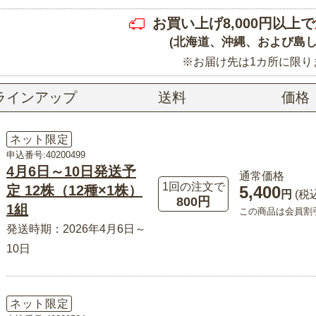
お買い上げ8,000円以上で
(北海道、沖縄、および島し
※お届け先は1カ所に限り
ラインアップ
送料
価格
ネット限定
申込番号:40200499
4月6日～10日発送予
通常価格
1回の注文で
定 12株（12種×1株）
5,400
円
(税
800円
1組
この商品は会員割
発送時期：2026年4月6日～
10日
ネット限定