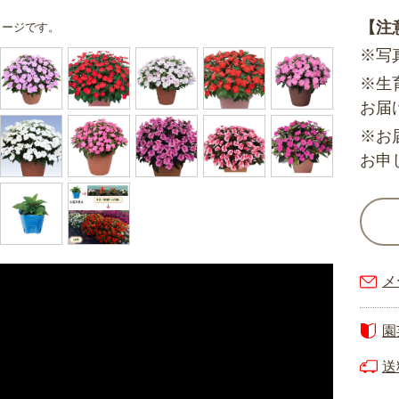
【注
メージです。
※写
※生
お届
※お
お申
メ
園
送