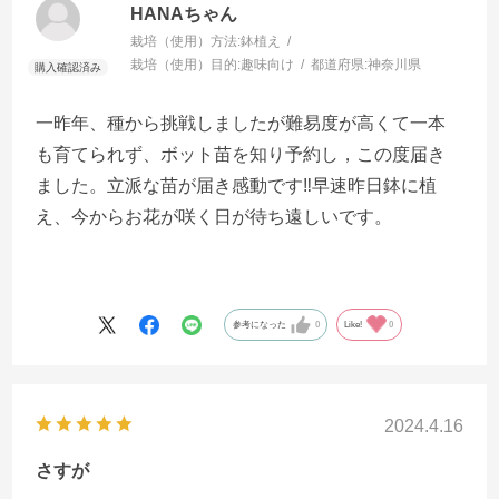
HANAちゃん
栽培（使用）方法:
鉢植え
栽培（使用）目的:
趣味向け
都道府県:
神奈川県
一昨年、種から挑戦しましたが難易度が高くて一本
も育てられず、ボット苗を知り予約し，この度届き
ました。立派な苗が届き感動です‼️早速昨日鉢に植
え、今からお花が咲く日が待ち遠しいです。
参考になった
0
Like!
0
2024.4.16
さすが