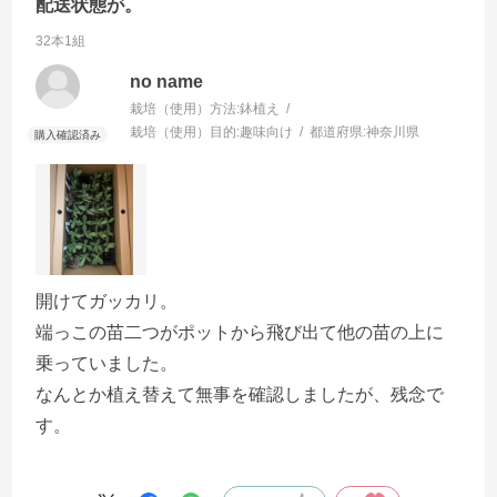
配送状態が。
32本1組
no name
栽培（使用）方法:
鉢植え
栽培（使用）目的:
趣味向け
都道府県:
神奈川県
開けてガッカリ。
端っこの苗二つがポットから飛び出て他の苗の上に
乗っていました。
なんとか植え替えて無事を確認しましたが、残念で
す。