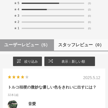
★
5
(3)
★
4
(2)
★
3
(0)
★
2
(0)
★
1
(0)
ユーザーレビュー
（5）
スタッフレビュー
（0）
絞り込み
表示：新しい順
2025.5.12
トルコ桔梗の微妙な優しい色をきれいに出すには？
32本1組
音愛