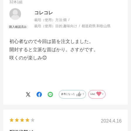
32本1組
コレコレ
栽培（使用）方法:
畑
栽培（使用）目的:
趣味向け
都道府県:
和歌山県
初心者なので今回は苗を注文しました。
開封すると立派な苗ばかり。さすがです。
咲くのが楽しみ😊
参考になった
0
Like!
0
2024.4.16