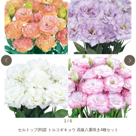
1
/
6
セルトップ(R)苗 トルコギキョウ 高級八重咲き4種セット