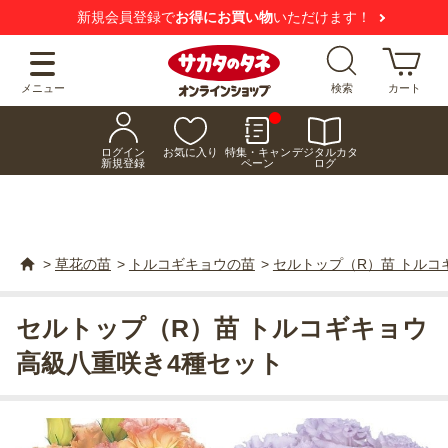
新規会員登録で
お得にお買い物
いただけます！
メニュー
検索
カート
ログイン
お気に入り
特集・キャン
デジタルカタ
新規登録
ペーン
ログ
>
草花の苗
>
トルコギキョウの苗
>
セルトップ（R）苗 トルコ
セルトップ（R）苗 トルコギキョウ
高級八重咲き4種セット