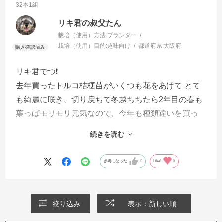
32本1組
リキ君の叔父たん
栽培（使用）方法:
プランター
栽培（使用）目的:
趣味向け
都道府県:
大阪府
リキ君でつ❗️
去年買ったトルコ桔梗苗がいくつも花をあげて とて
も綺麗に咲き、切り戻ちて冬越ちちたら2年目の春も
葉っぱモリモリ元気なので、今年も種類違いを買っ
てみた僕ちんの叔父たんでつ❗️
続きを読む
今年はセルトップ苗からの挑戦でつ❗️
小さいけど丈夫なサカタのタネの花苗、さつがだと
参考になった
0
Like!
0
叔父たんはいつも関心ちておりまつ‼️
初心者🔰の叔父たんには、こんなに丈夫に花苗を育
てる技量がないので、セルトップ苗での購入は価値
絞り込み
表示：新しい順
がありまつ‼️