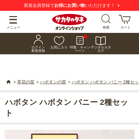
新規会員登録で
お得にお買い物
いただけます！
メニュー
検索
カート
ログイン
お気に入り
特集・キャン
デジタルカタ
新規登録
ペーン
ログ
>
草花の苗
>
ハボタンの苗
>
ハボタン ハボタン バニー 2種セ
ハボタン ハボタン バニー 2種セッ
ト