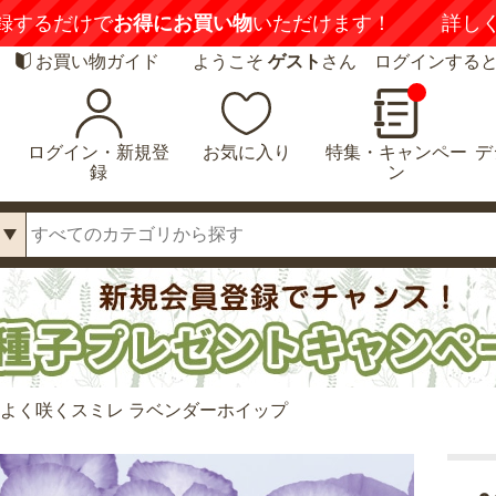
録するだけで
お得にお買い物
いただけます！
詳し
お買い物ガイド
ようこそ
ゲスト
さん ログインする
ログイン・新規登
お気に入り
特集・キャンペー
デ
録
ン
 よく咲くスミレ ラベンダーホイップ