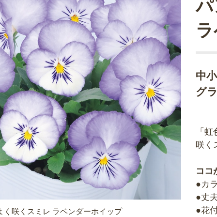
パ
ラ
中
グ
「虹
咲く
ココ
●カ
●丈
●花
よく咲くスミレ ラベンダーホイップ