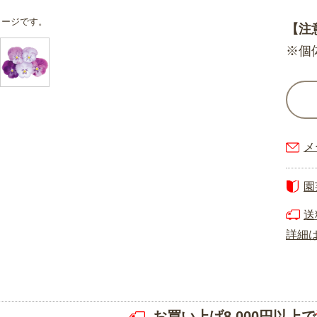
メージです。
【注
※個
メ
園
送
詳細
お買い上げ8,000円以上で