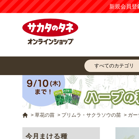
新規会員登
>
草花の苗
>
プリムラ・サクラソウの苗
>
ガー
今月まける種