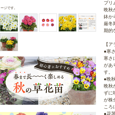
プリ
メージです。
晩秋
鉢か
厳冬
期的
【ア
●寒
寒さ
があ
す。
●晩
晩秋
ずに
が株
ころ
●花