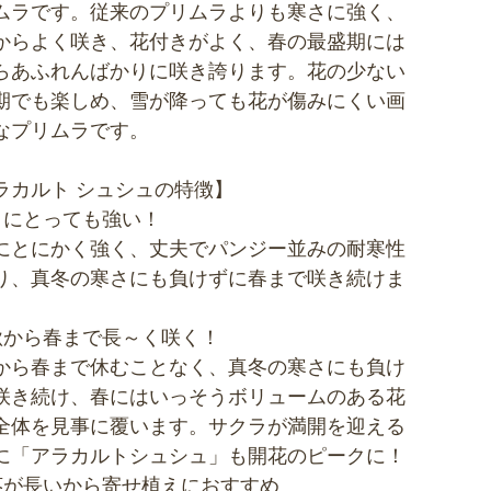
ムラです。従来のプリムラよりも寒さに強く、
からよく咲き、花付きがよく、春の最盛期には
らあふれんばかりに咲き誇ります。花の少ない
期でも楽しめ、雪が降っても花が傷みにくい画
なプリムラです。
ラカルト シュシュの特徴】
さにとっても強い！
にとにかく強く、丈夫でパンジー並みの耐寒性
り、真冬の寒さにも負けずに春まで咲き続けま
秋から春まで長～く咲く！
から春まで休むことなく、真冬の寒さにも負け
咲き続け、春にはいっそうボリュームのある花
全体を見事に覆います。サクラが満開を迎える
に「アラカルトシュシュ」も開花のピークに！
茎が長いから寄せ植えにおすすめ