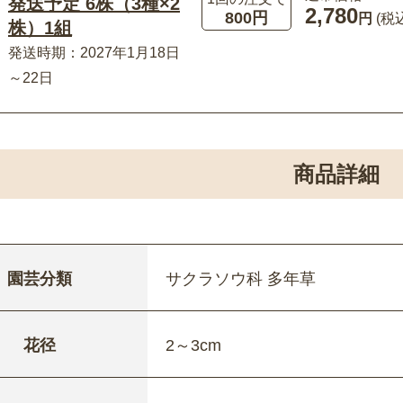
発送予定 6株（3種×2
2,780
800円
円
(税
株）1組
発送時期：2027年1月18日
～22日
商品詳細
園芸分類
サクラソウ科 多年草
花径
2～3cm