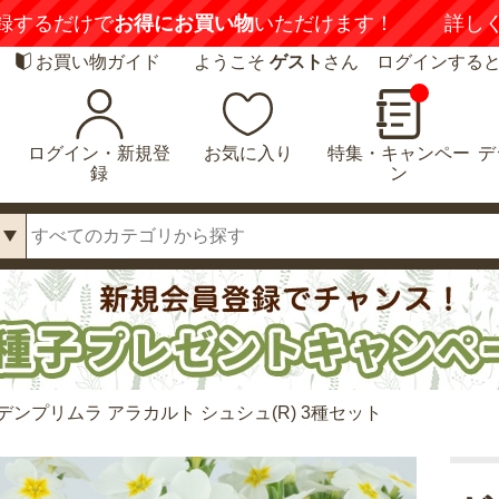
録するだけで
お得にお買い物
いただけます！
詳し
お買い物ガイド
ようこそ
ゲスト
さん ログインする
ログイン・新規登
お気に入り
特集・キャンペー
デ
録
ン
デンプリムラ アラカルト シュシュ(R) 3種セット