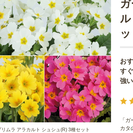
ガ
ル
ッ
お
す
強
「ガ
カタ
リムラ アラカルト シュシュ(R) 3種セット