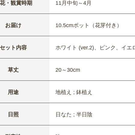
花・観賞時期
11月中旬～4月
お届け
10.5cmポット（花芽付き）
セット内容
ホワイト (ver.2)、ピンク、イエロー 
草丈
20～30cm
用途
地植え ; 鉢植え
日照
日なた ; 半日陰