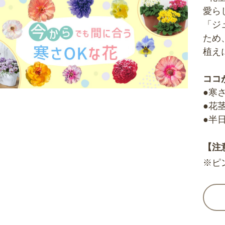
愛ら
「ジ
ため
植え
ココ
●寒
●花
●半
【注
※ピ