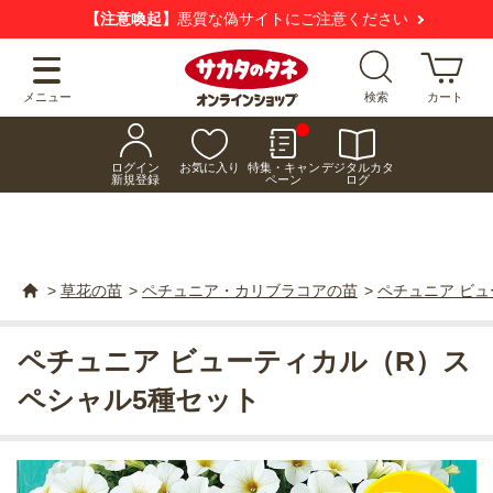
【注意喚起】
悪質な偽サイトにご注意ください
メニュー
検索
カート
ログイン
お気に入り
特集・キャン
デジタルカタ
新規登録
ペーン
ログ
>
草花の苗
>
ペチュニア・カリブラコアの苗
>
ペチュニア ビ
ペチュニア ビューティカル（R）ス
ペシャル5種セット