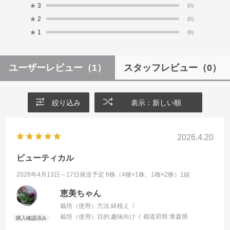
★
3
(0)
★
2
(0)
★
1
(0)
ユーザーレビュー
（1）
スタッフレビュー
（0）
絞り込み
表示：新しい順
2026.4.20
ビューティカル
2026年4月13日～17日発送予定 6株（4種×1株、1種×2株）1組
恵美ちゃん
栽培（使用）方法:
鉢植え
栽培（使用）目的:
趣味向け
都道府県:
青森県