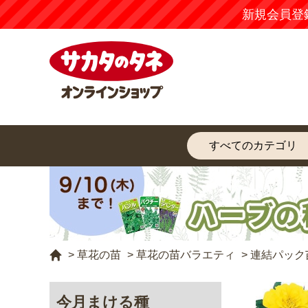
新規会員登
>
草花の苗
>
草花の苗バラエティ
>
連結パック苗
今月まける種