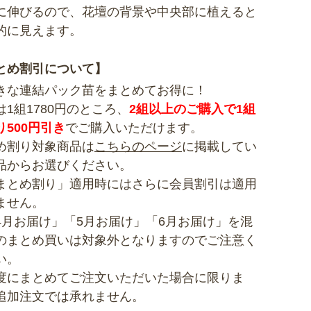
に伸びるので、花壇の背景や中央部に植えると
的に見えます。
とめ割引について】
きな連結パック苗をまとめてお得に！
は1組1780円のところ、
2組以上のご購入で1組
り500円引き
でご購入いただけます。
め割り対象商品は
こちらのページ
に掲載してい
品からお選びください。
まとめ割り」適用時にはさらに会員割引は適用
ません。
4月お届け」「5月お届け」「6月お届け」を混
のまとめ買いは対象外となりますのでご注意く
い。
度にまとめてご注文いただいた場合に限りま
追加注文では承れません。