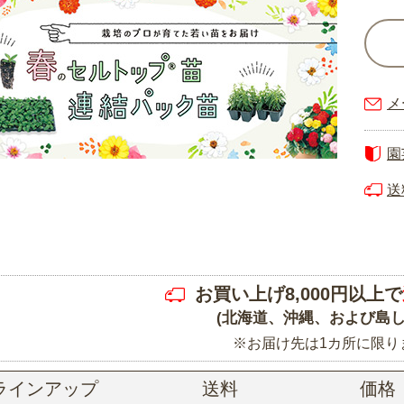
メ
園
送
お買い上げ8,000円以上で
(北海道、沖縄、および島し
※お届け先は1カ所に限り
ラインアップ
送料
価格