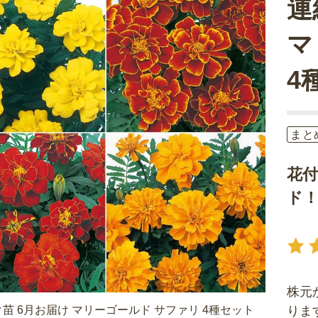
連
マ
4
まと
花
ド
株元
苗 6月お届け マリーゴールド サファリ 4種セット
りま