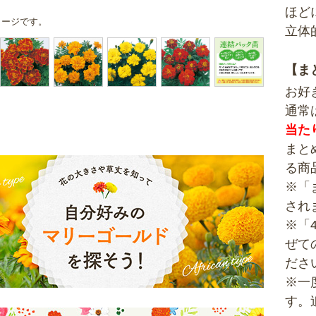
ほど
メージです。
立体
【ま
お好
通常
当た
まと
る商
※「
され
※「
ぜて
ださ
※一
す。