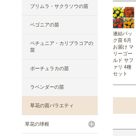
プリムラ・サクラソウの苗
ベゴニアの苗
連結パッ
ク苗 6月
ペチュニア・カリブラコアの
お届け マ
苗
リーゴー
ルド サフ
ァリ 4種
ポーチュラカの苗
セット
ラベンダーの苗
草花の苗バラエティ
草花の球根