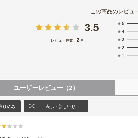
★
5
3.5
★
4
2
★
3
レビュー件数：
件
★
2
★
1
ユーザーレビュー
（2）
絞り込み
表示：新しい順