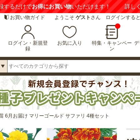
録するだけで
お得にお買い物
いただけます！
詳し
お買い物ガイド
ようこそ
ゲスト
さん ログインする
ログイン・新規登
お気に入り
特集・キャンペー
デ
録
ン
 6月お届け マリーゴールド サファリ 4種セット