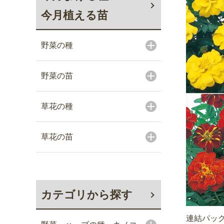
今月植える苗
野菜の種
野菜の苗
草花の種
草花の苗
カテゴリから探す
連結パック