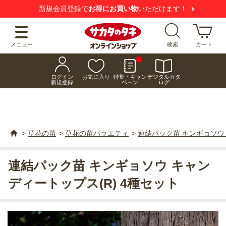
新規会員登録で
お得にお買い物
いただけます！
メニュー
検索
カート
ログイン
お気に入り
特集・キャン
デジタルカタ
新規登録
ペーン
ログ
>
草花の苗
>
草花の苗バラエティ
>
連結パック苗 キンギョソウ 
連結パック苗 キンギョソウ キャン
ディートップス(R) 4種セット