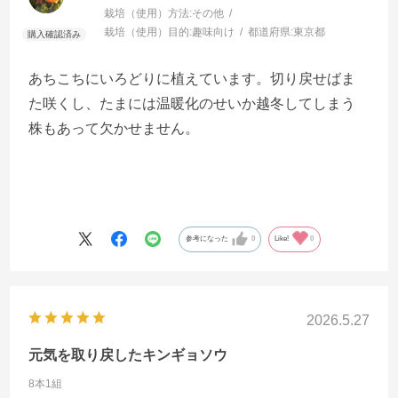
栽培（使用）方法:
その他
栽培（使用）目的:
趣味向け
都道府県:
東京都
あちこちにいろどりに植えています。切り戻せばま
た咲くし、たまには温暖化のせいか越冬してしまう
株もあって欠かせません。
参考になった
0
Like!
0
2026.5.27
元気を取り戻したキンギョソウ
8本1組