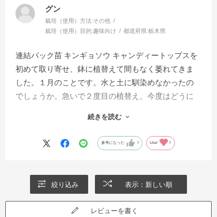
グン
栽培（使用）方法:
その他
栽培（使用）目的:
趣味向け
都道府県:
栃木県
連結パック苗 キンギョソウ キャンディートップスを
初めて取り寄せ、鉢に植替えて間もなく萎れてきま
した。１月のことです。水と土に馴染めなかったの
でしょうか。急いで２度目の植替え。今度はどうに
か萎れずにいましたが。寒い日の毎日でしたので心
続きを読む
配していました。やがて４月になり少しずつ葉を増
やし、ゴールデンウイークになるうと花を咲かせる
参考になった
0
Like!
0
ようになりました。そして現在、しっかりと存在感
を見せて玄関前を明るくしています。また来シーズ
ンも注文します。
絞り込み
表示：新しい順
レビューを書く