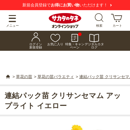
新規会員登録で
お得にお買い物
いただけます！
メニュー
検索
カート
ログイン
お気に入り
特集・キャン
デジタルカタ
新規登録
ペーン
ログ
>
草花の苗
>
草花の苗バラエティ
>
連結パック苗 クリサンセマ
連結パック苗 クリサンセマム アッ
プライト イエロー