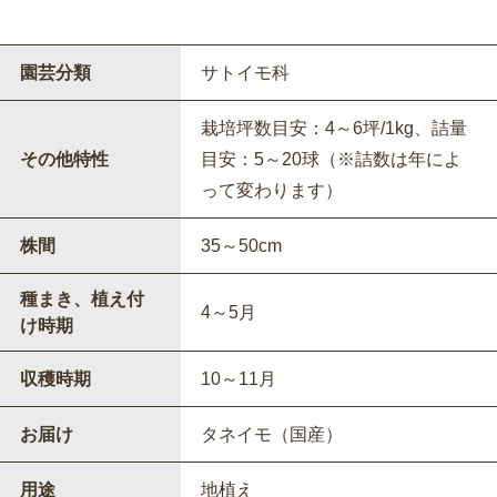
園芸分類
サトイモ科
栽培坪数目安：4～6坪/1kg、詰量
その他特性
目安：5～20球（※詰数は年によ
って変わります）
株間
35～50cm
種まき、植え付
4～5月
け時期
収穫時期
10～11月
お届け
タネイモ（国産）
用途
地植え