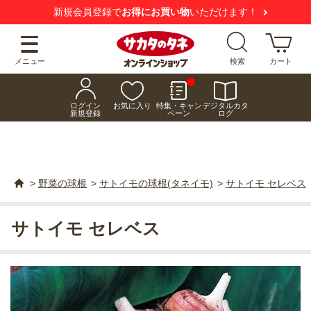
新規会員登録で
お得にお買い物
いただけます！
メニュー
検索
カート
ログイン
お気に入り
特集・キャン
デジタルカタ
新規登録
ペーン
ログ
>
野菜の球根
>
サトイモの球根(タネイモ)
>
サトイモ セレベス
サトイモ セレベス