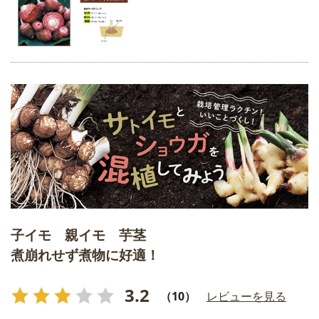
子イモ 親イモ 芋茎
煮崩れせず煮物に好適！
3.2
（10）
レビューを見る