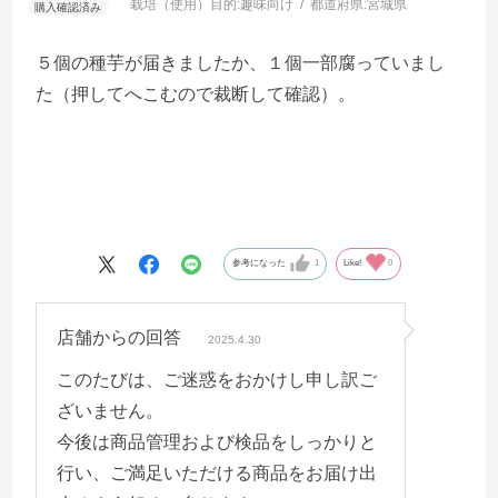
栽培（使用）目的:
趣味向け
都道府県:
宮城県
５個の種芋が届きましたか、１個一部腐っていまし
た（押してへこむので裁断して確認）。
参考になった
1
Like!
0
店舗からの回答
2025.4.30
このたびは、ご迷惑をおかけし申し訳ご
ざいません。
今後は商品管理および検品をしっかりと
行い、ご満足いただける商品をお届け出