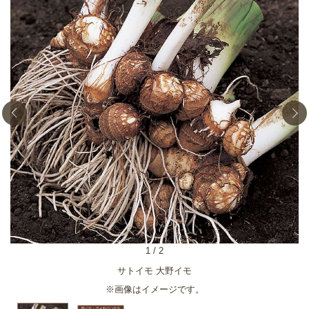
1
/
2
サトイモ 大野イモ
※画像はイメージです。