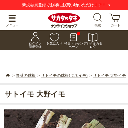
新規会員登録で
お得にお買い物
いただけます！
メニュー
検索
カート
ログイン
お気に入り
特集・キャン
デジタルカタ
新規登録
ペーン
ログ
>
野菜の球根
>
サトイモの球根(タネイモ)
>
サトイモ 大野イモ
サトイモ 大野イモ