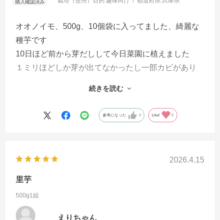
栽培（使用）目的:
趣味向け
都道府県:
兵庫県
オオノイモ、500g、10個袋に入ってました、綺麗な
種芋です
10日ほど前から芽だしして今日菜園に植えました
１ミリほどしか芽が出てなかったし一部カビがあり
ましたが大丈夫でしょう
続きを読む
11月には沢山の芋が付いてます様祈ってます
参考になった
0
Like!
0
2026.4.15
里芋
500g1組
えりちゃん