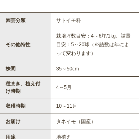
園芸分類
サトイモ科
栽培坪数目安：4～6坪/1kg、詰量
その他特性
目安：5～20球（※詰数は年によ
って変わります）
株間
35～50cm
種まき、植え付
4～5月
け時期
収穫時期
10～11月
お届け
タネイモ（国産）
用途
地植え