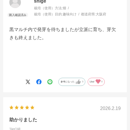
shige
栽培（使用）方法:
畑
栽培（使用）目的:
趣味向け
都道府県:
大阪府
黒マルチ内で発芽を待ちましたが立派に育ち、芽欠
きも終えました。
参考になった
0
Like!
0
2026.2.19
助かりました
1kg1組