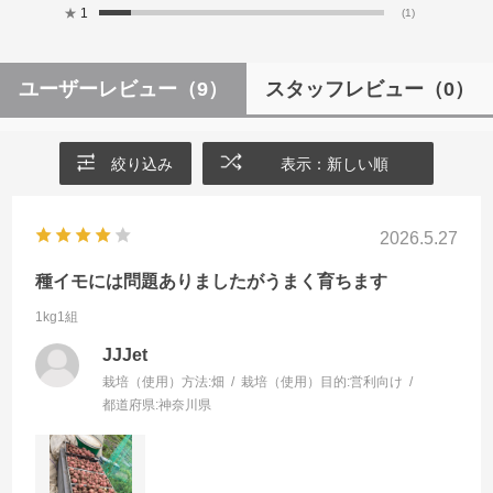
★
1
(1)
ユーザーレビュー
（9）
スタッフレビュー
（0）
絞り込み
表示：新しい順
2026.5.27
種イモには問題ありましたがうまく育ちます
1kg1組
JJJet
栽培（使用）方法:
畑
栽培（使用）目的:
営利向け
都道府県:
神奈川県