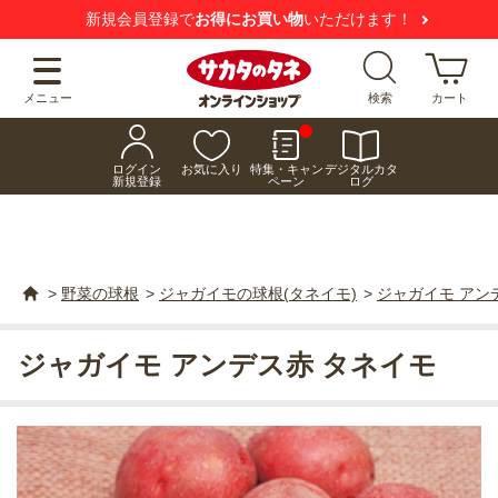
新規会員登録で
お得にお買い物
いただけます！
メニュー
検索
カート
ログイン
お気に入り
特集・キャン
デジタルカタ
新規登録
ペーン
ログ
>
野菜の球根
>
ジャガイモの球根(タネイモ)
>
ジャガイモ アン
ジャガイモ アンデス赤 タネイモ