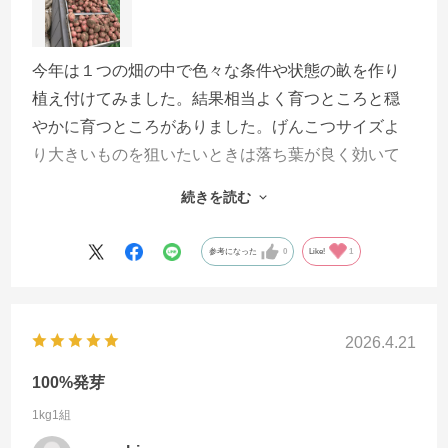
今年は１つの畑の中で色々な条件や状態の畝を作り
植え付けてみました。結果相当よく育つところと穏
やかに育つところがありました。げんこつサイズよ
り大きいものを狙いたいときは落ち葉が良く効いて
いる土と相性がとてもよさそうですが、そこで育て
続きを読む
ると一方で生育が旺盛すぎるのか、いもの形が整い
にくいようではありました。 また落ち葉を入れず
参考になった
0
Like!
1
に薪灰を施用していた箇所では中玉程度の大きさの
ものが形よく育っていました。種イモの一部は受け
取り時点でダメになっていましたが、生き残ったも
2026.4.21
のは非常に生育は強く、前年から落ち葉ベースで土
を作っておけば大玉も簡単に取れるので、この銘柄
100%発芽
なら春秋が不明な昨今の天候下でも負けないで育ち
1kg1組
そうに思います。