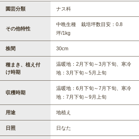
園芸分類
ナス科
中晩生種 栽培坪数目安：0.8
その他特性
坪/1kg
株間
30cm
温暖地：2月下旬～3月下旬、寒冷
種まき、植え付
け時期
地：3月下旬～5月上旬
温暖地：6月下旬～7月下旬、寒冷
収穫時期
地：7月下旬～9月上旬
用途
地植え
日照
日なた