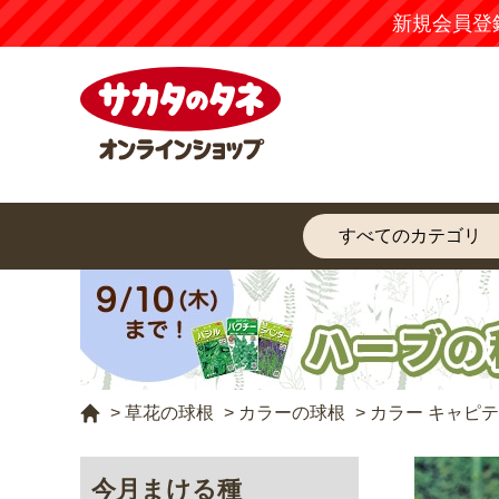
新規会員登
>
草花の球根
>
カラーの球根
>
カラー キャピテ
今月まける種