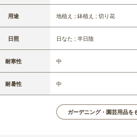
用途
地植え ; 鉢植え ; 切り花
日照
日なた ; 半日陰
耐寒性
中
耐暑性
中
ガーデニング・園芸用品を