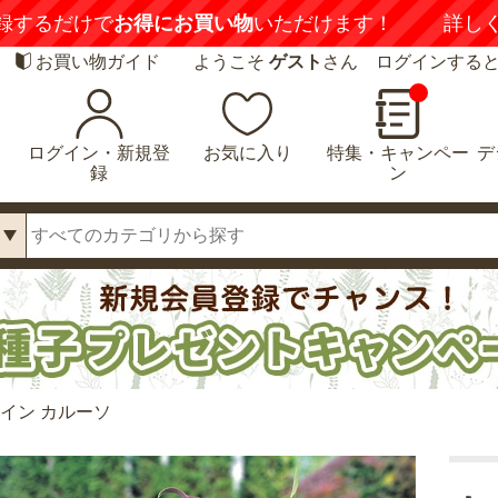
録するだけで
お得にお買い物
いただけます！
詳し
お買い物ガイド
ようこそ
ゲスト
さん ログインする
ログイン・新規登
お気に入り
特集・キャンペー
デ
録
ン
イン カルーソ