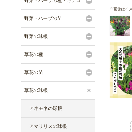
野菜・ハーブの種・キノコ
※画像はイ
野菜・ハーブの苗
野菜の球根
草花の種
草花の苗
草花の球根
アネモネの球根
アマリリスの球根