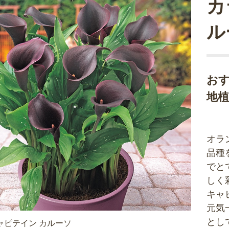
カ
ル
お
地
オラ
品種
でと
しく
キャ
元気
とし
ャピテイン カルーソ