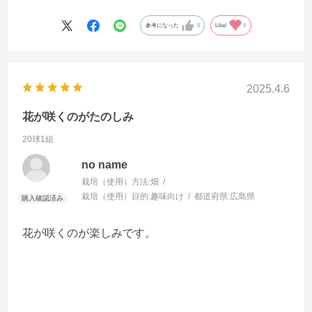
参考になった
0
Like!
0
2025.4.6
花が咲くのがたのしみ
20球1組
no name
栽培（使用）方法:
畑
栽培（使用）目的:
趣味向け
都道府県:
広島県
花が咲くのが楽しみです。