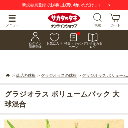
新規会員登録で
お得にお買い物
いただけます！
メニュー
検索
カート
ログイン
お気に入り
特集・キャン
デジタルカタ
新規登録
ペーン
ログ
>
草花の球根
>
グラジオラスの球根
>
グラジオラス ボリューム
グラジオラス ボリュームパック 大
球混合