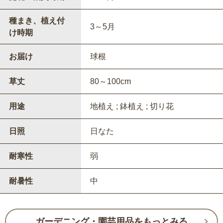
種まき、植え付
3～5月
け時期
お届け
球根
草丈
80～100cm
用途
地植え ; 鉢植え ; 切り花
日照
日なた
耐寒性
弱
耐暑性
中
ガーデニング・園芸用品をもっとみる