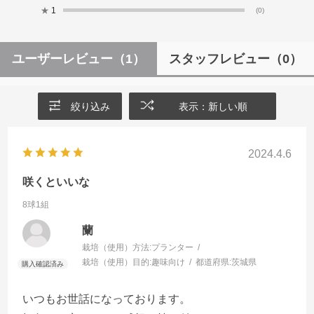
★
1
(0)
ユーザーレビュー
（1）
スタッフレビュー
（0）
絞り込み
表示：新しい順
2024.4.6
咲くといいな
8球1組
蘭
栽培（使用）方法:
プランター
栽培（使用）目的:
趣味向け
都道府県:
茨城県
いつもお世話になっております。