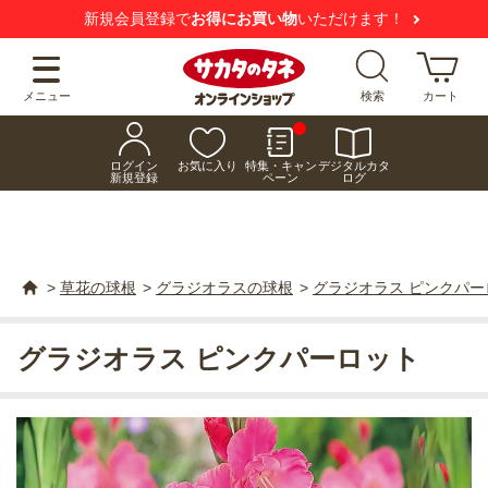
新規会員登録で
お得にお買い物
いただけます！
メニュー
検索
カート
ログイン
お気に入り
特集・キャン
デジタルカタ
新規登録
ペーン
ログ
>
草花の球根
>
グラジオラスの球根
>
グラジオラス ピンクパー
グラジオラス ピンクパーロット