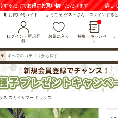
録するだけで
お得にお買い物
いただけます！
詳し
お買い物ガイド
ようこそ
ゲスト
さん ログインする
ログイン・新規登
お気に入り
特集・キャンペー
デ
録
ン
ラス スカイサマー ミックス