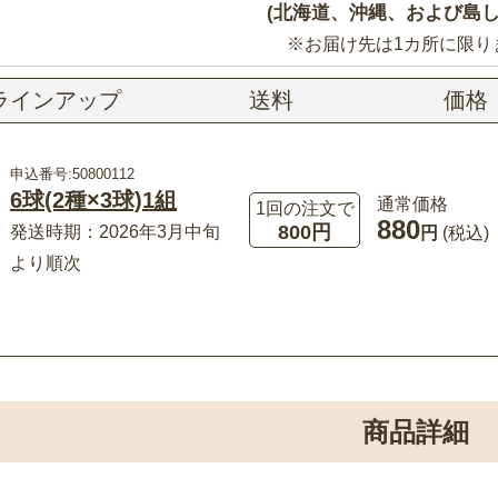
(北海道、沖縄、および島し
※お届け先は1カ所に限り
ラインアップ
送料
価格
申込番号:50800112
6球(2種×3球)1組
通常価格
1回の注文で
880
800円
発送時期：2026年3月中旬
円
(税込)
より順次
商品詳細