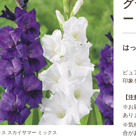
グ
ー
は
ピュ
印象
【注
※お
あり
※気
ス スカイサマー ミックス
合が