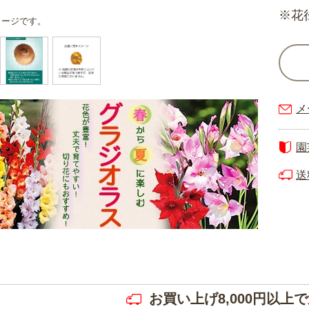
※花
メージです。
メ
園
送
お買い上げ8,000円以上で