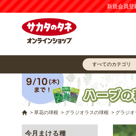
新規会員登
>
草花の球根
>
グラジオラスの球根
>
グラジオ
今月まける種