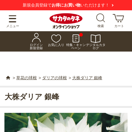
新規会員登録で
お得にお買い物
いただけます！
メニュー
検索
カート
ログイン
お気に入り
特集・キャン
デジタルカタ
新規登録
ペーン
ログ
>
草花の球根
>
ダリアの球根
>
大株ダリア 銀峰
大株ダリア 銀峰