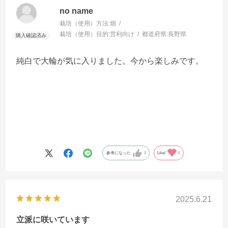
no name
栽培（使用）方法:
畑
栽培（使用）目的:
営利向け
都道府県:
長野県
純白で大輪が気に入りました。今から楽しみです。
参考になった
0
Like!
0
2025.6.21
立派に咲いています