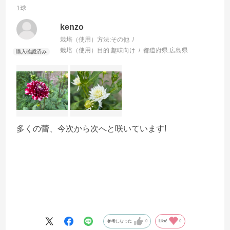
1球
kenzo
栽培（使用）方法:
その他
栽培（使用）目的:
趣味向け
都道府県:
広島県
多くの蕾、今次から次へと咲いています!
参考になった
0
Like!
0