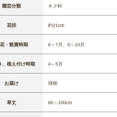
園芸分類
キク科
花径
約21cm
花・観賞時期
6～7月、9～10月
き、植え付け時期
4～5月
お届け
球根
草丈
80～100cm