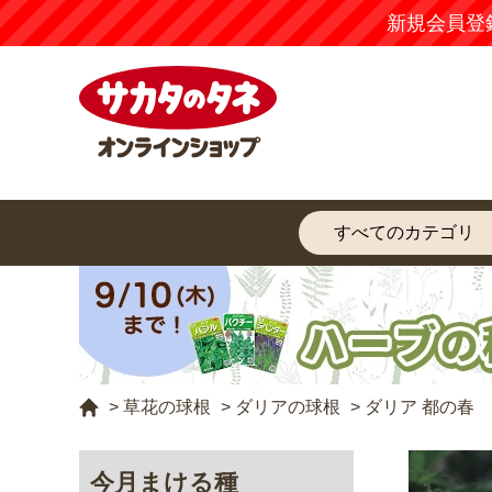
新規会員登
>
草花の球根
>
ダリアの球根
>
ダリア 都の春
今月まける種