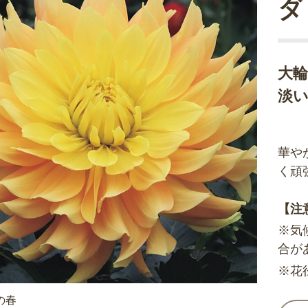
ダ
大
淡
華や
く頑
【注
※気
合が
※花
の春