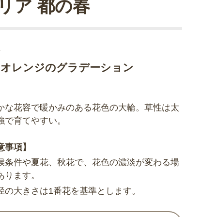
リア 都の春
輪
いオレンジのグラデーション
かな花容で暖かみのある花色の大輪。草性は太
強で育てやすい。
意事項】
候条件や夏花、秋花で、花色の濃淡が変わる場
あります。
径の大きさは1番花を基準とします。