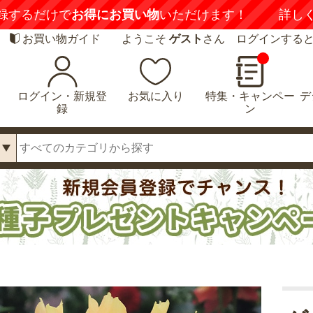
録するだけで
お得にお買い物
いただけます！
詳し
お買い物ガイド
ようこそ
ゲスト
さん ログインする
ログイン・新規登
お気に入り
特集・キャンペー
デ
録
ン