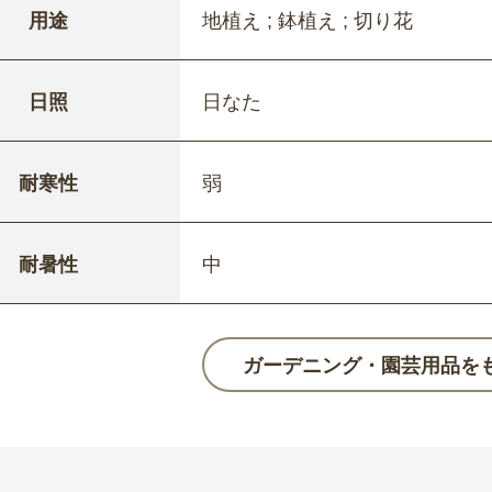
用途
地植え ; 鉢植え ; 切り花
日照
日なた
耐寒性
弱
耐暑性
中
ガーデニング・園芸用品を