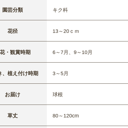
園芸分類
キク科
花径
13～20ｃｍ
花・観賞時期
6～7月、9～10月
き、植え付け時期
3～5月
お届け
球根
草丈
80～120cm