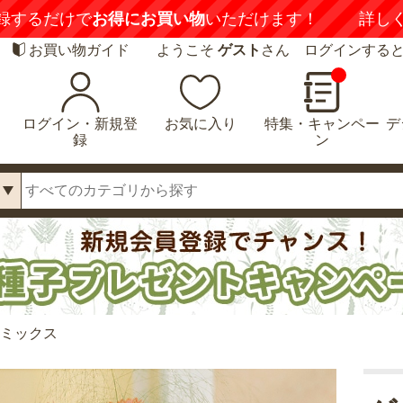
録するだけで
お得にお買い物
いただけます！
詳し
お買い物ガイド
ようこそ
ゲスト
さん ログインする
ログイン・新規登
お気に入り
特集・キャンペー
デ
録
ン
きミックス