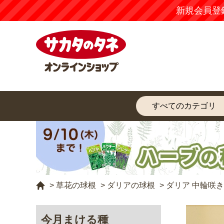
新規会員登
>
草花の球根
>
ダリアの球根
>
ダリア 中輪咲
今月まける種