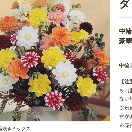
ダ
中
豪
中輪
【注
※お
ない
※気
合が
※花
輪咲きミックス