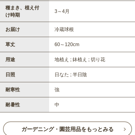
種まき、植え付
3～4月
け時期
お届け
冷蔵球根
草丈
60～120cm
用途
地植え ; 鉢植え ; 切り花
日照
日なた ; 半日陰
耐寒性
強
耐暑性
中
ガーデニング・園芸用品をもっとみる