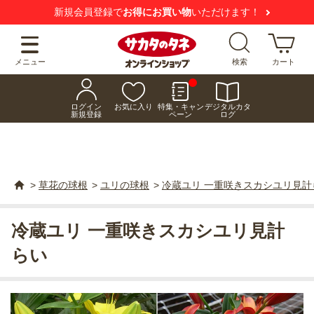
新規会員登録で
お得にお買い物
いただけます！
メニュー
検索
カート
ログイン
お気に入り
特集・キャン
デジタルカタ
新規登録
ペーン
ログ
>
草花の球根
>
ユリの球根
>
冷蔵ユリ 一重咲きスカシユリ見計
冷蔵ユリ 一重咲きスカシユリ見計
らい