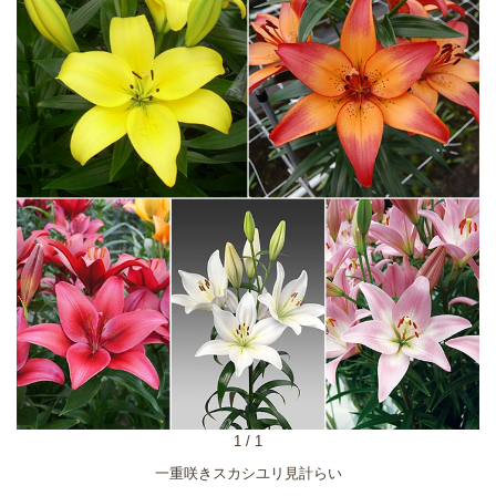
1
/
1
一重咲きスカシユリ見計らい