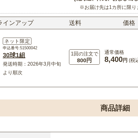
※お届け先は1カ所に限り
ラインアップ
送料
価格
ネット限定
申込番号:51500042
通常価格
1回の注文で
30球1組
8,400
800円
円
(税
発送時期：2026年3月中旬
より順次
商品詳細