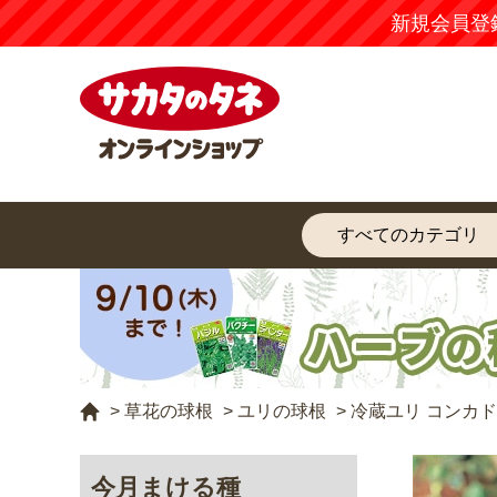
新規会員登
>
草花の球根
>
ユリの球根
>
冷蔵ユリ コンカ
今月まける種