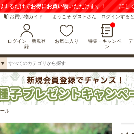
録するだけで
お得にお買い物
いただけます！
詳し
お買い物ガイド
ようこそ
ゲスト
さん ログインする
ログイン・新規登
お気に入り
特集・キャンペー
デ
録
ン
ドール