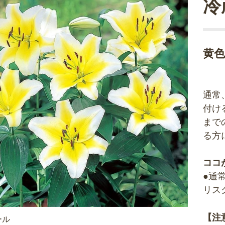
冷
黄
通常
付け
まで
る方
ココ
●通
リス
【注
ール