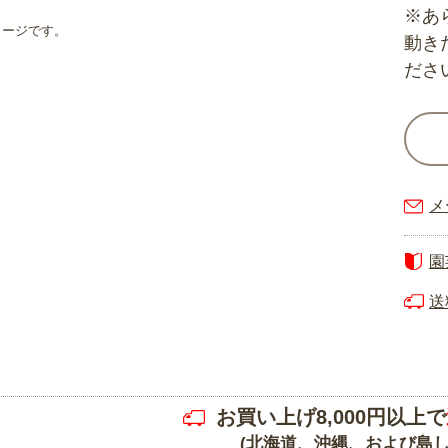
※あ
メージです。
動き
ださ
メ
園
送
お買い上げ8,000円以上で
(北海道、沖縄、および島し